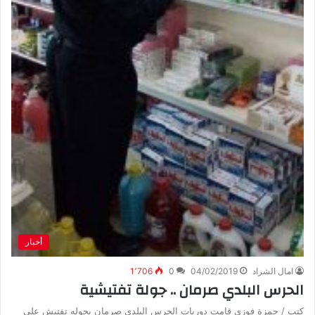
أخبار
امال الشراد
04/02/2019
0
1٬706
الحرس البلدي صرمان .. جولة تفتيشية
كتب / حمزة فوزي قامت دوريات الحرس البلدى صرمان بجوله تفتيش على