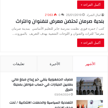
أكمل القراءة »
امال الشراد
25/01/2019
0
2٬063
بلدية صرمان تحتضن معرض للفنوان والتراث
كتب / حمزه فوزي نظمت مدرسة جابر للتعليم الأساسي بمدينة صرمان
معرضا” للتراث والفنوان و اللوحات الشعبية بهدف التعريف بالموروث…
أكمل القراءة »
الأشهر
الأخيرة
تعليقات
مصرف الجمهورية ينفي خبر إيداع مبلغ مالي
بملايين الدينارات في حساب مواطن بمدينة
طبرق
03/04/2024
التعددية السياسية والحملات الانتخابية / تحت
مجهر الإعلام