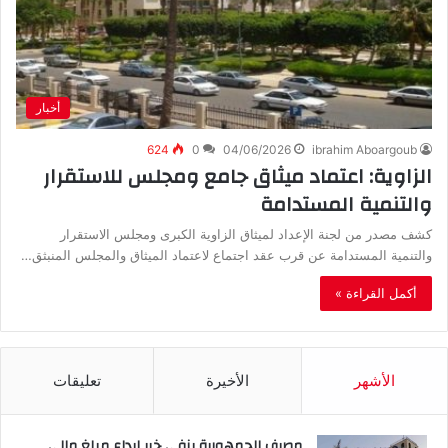
أخبار
624
0
04/06/2026
ibrahim Aboargoub
الزاوية: اعتماد ميثاق جامع ومجلس للاستقرار
والتنمية المستدامة
كشف مصدر من لجنة الإعداد لميثاق الزاوية الكبرى ومجلس الاستقرار
والتنمية المستدامة عن قرب عقد اجتماع لاعتماد الميثاق والمجلس المنبثق…
أكمل القراءة »
الأشهر
الأخيرة
تعليقات
مصرف الجمهورية ينفي خبر إيداع مبلغ مالي