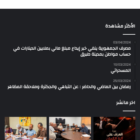
الأكثر مشاهدة
03/04/2024
مصرف الجمهورية ينفي خبر إيداع مبلغ مالي بملايين الدينارات في
حساب مواطن بمدينة طبرق
10/03/2024
المسحراتي
25/03/2024
رمضان بين الماضي والحاضر : عن التباهي والجكترة وملاحقة المظاهر
اخر مانشر