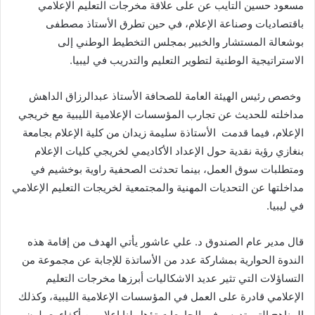
مسعود حسين التايب عن على علاقة مخرجات التعليم الإعلامي
باقتصاديات وصناعة الإعلام، في حين تطرق الأستاذ مصطفى
بوشعالة المستشار والخبير بمجلس التخطيط الوطني إلى
الاستراتيجية الوطنية لتطوير التعليم والتدريب في ليبيا
.
وخصص رئيس الهيئة العامة للصحافة الأستاذ عبدالرزاق الداهش
مداخلته للحديث عن تجارب المؤسسات الإعلامية الليبية مع خريجي
الإعلام، فيما قدمت
الأستاذة سليمة زيدان من كلية الإعلام بجامعة
بنغازي رؤية نقدية حول الإعداد الأكاديمي لخريجي كليات الإعلام
ومتطلبات سوق العمل، بينما تحدثت الصحفية راوية بوخشيم في
مداخلتها عن التحديات المهنية والمجتمعية لخريجات التعليم الإعلامي
في ليبيا
.
قال مدير عام الصندوق د
.
علي عاشور يأتي الهدف من إقامة هذه
الندوة الحوارية بمشاركة عدد من الأساتذة للإجابة عن مجموعة من
التساؤلات التي تثير عديد الاشكاليات أبرزها مخرجات التعليم
الإعلامي قادرة على العمل في المؤسسات الإعلامية الليبية، وكذلك
المناهج التي تدرس في الجامعات تؤهل لنا إعلاميين أكفاء يعملون