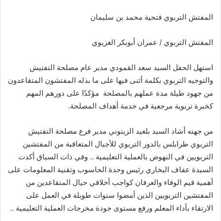
المفتش التربوي فتحية محمد بن سليمان
المفتش التربوي
/
عمران أبوبكر الغزيوي
استهل الحفل السيد سعد القمودي مدير عام مصلحة التفتيش
والتوجيه التربوي بكلمة أثنى فيها على ما بذله المفتشون المتقاعدون
من جهود طيلة مدة عملهم بالمصلحة
مؤكدًا على دورهم المهم
كخبرة تربوية مرجعية في خدمة أهداف المصلحة
.
من جهته أشاد السيد بلعيد الزيتوني مدير فرع مصلحة التفتيش
التربوي طرابلس بالدور التربوي للأجيال المتعاقبة من المفتشين
التربويين في النهوض بالعملية التعليمية
..
وفي ذات السياق أكدت
السيدة عفاف البخاري رئيس وحدة الحاسوب وتقنية المعلومات على
أهمية قيم الوفاء والعرفان كواجب أخلاقي حيال المتقاعدين من
المفتشين التربويين الذين أمضوا سنوات طويلة في العمل على
الارتقاء بأداء المعلم ورفع مستوى جودة مخرجات العملية التعليمية
..