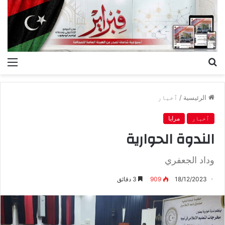
بحث
الق
عن
الرئيسية
/
ٱخبار
ٱخبار
مرايا
الندوة الحوارية
وداد الجعفري
18/12/2023
909
3 دقائق