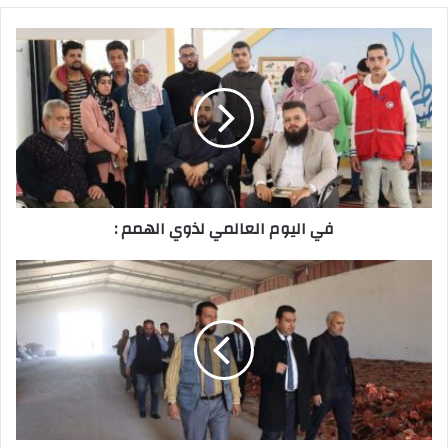
ي
د
ك
ا
ل
إ
ل
ك
ت
ر
في اليوم العالمي لذوي الهمم :
و
ن
ي