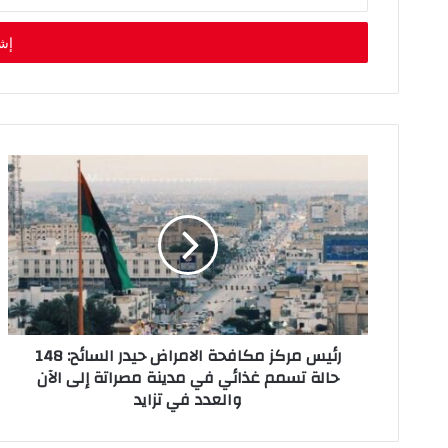
د
خ
ل
ب
ر
ي
د
ك
ا
ل
إ
ل
ك
ت
ر
و
ن
رئيس مركز مكافحة الامراض حيدر السائح: 148
ي
حالة تسمم غذائي في مدينة مصراتة إلى الآن
والعدد في تزايد