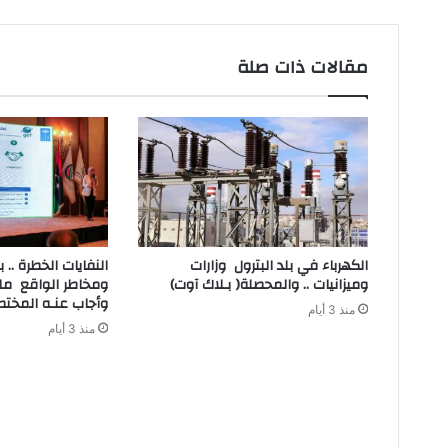
مقالات ذات صلة
‬وميزانيات‭ .. ‬والمحصلة‭ )‬بـلاك‭ ‬آوت)
‬وأجاب‭ ‬عنـه‭ ‬المختصون
منذ 3 أيام
منذ 3 أيام