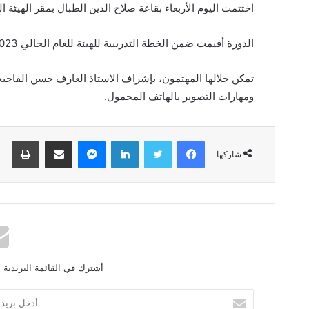
اختتمت اليوم الأربعاء بقاعة صلاح الدين الطبال بمقر الهيئة 
الدورة أقيمت ضمن الخطة التدريبية للهيئة للعام الحالي 2023، بهدف الرفع من كفاءة الصحفيين والمصورين والموظفين.
تمكن خلالها المهتمون، بإشراف الاستاذ العارف حسن الق
ومهارات التصوير بالهاتف المحمول.
فيسبوك
تويتر
لينكدإن
ماسنجر
مشاركة عبر البريد
طباعة
شاركها
أشترك في القائمة البريدية 
أ