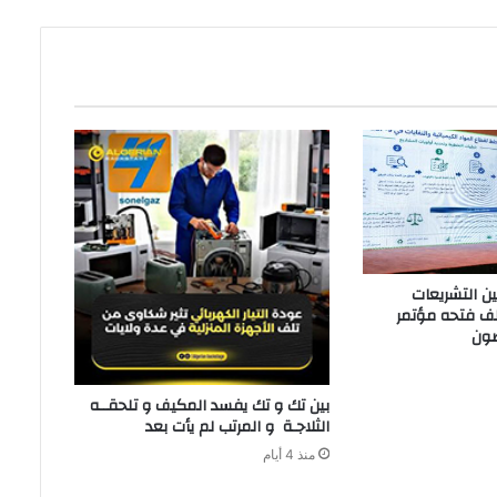
‬الثلاجـة‭ ‬و‭ ‬المرتب‭ ‬لم‭ ‬يأت‭ ‬بعد‭ ‬
منذ 4 أيام