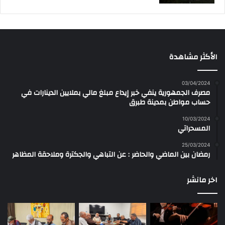
الأكثر مشاهدة
03/04/2024
مصرف الجمهورية ينفي خبر إيداع مبلغ مالي بملايين الدينارات في
حساب مواطن بمدينة طبرق
10/03/2024
المسحراتي
25/03/2024
رمضان بين الماضي والحاضر : عن التباهي والجكترة وملاحقة المظاهر
اخر مانشر