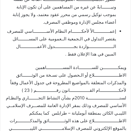
ونيــــــــابةً عن غيره من المساهمين على أن تكون الإنابة
بموجب توكيل رسمي من محرر عقود معتمد، ولا يجوز إنابة
أعضاء مجلس الإدارة وموظفي المصرف.
إعمـــــــــــــالاً لأحكــــــــام النظام الأســـــــــــاسي للمصرف
يقتصر التداول في الـجمعية الــعمومية على المســـــــــائل
الـــــــــــــــــــــواردة بجــــــــــــــــدول الأعمــــــــــــــال
المبين في هذا الإعلان فقط .
ويمكـــــــــــــن للســـــــــــادة المســــــــــــــاهمين
الاطـــــــــــــــــــــلاع أو الـحصول على نسـخة من الوثــــــــائق
والمذكرات المتعلقة بالمواضيع المطروحة في جدول الأعمال وفقاً
لأحكــــــــــــــــام القـــــــــــــــــانون رقـــــــــــــــــم ( 23 )
لسنـــــــــــــــــــــــــــة 2010م بشأن النشاط التجــــــــاري والنظـام
الأساسي للمصرف وذلك بمقر الإدارة العامة للمصـــرف الإسلامــي
الليبـي الكائن بمنطقة أبومليانة – طرابلس كما يمكنكم
الاطـــــــــــــــــــــلاع على هذه الوثـــــــــــــائق والمذكـــــــــــرات
بالموقع الإلكتروني للمصرف الإسلامـــــــــــــــــي الليبـــــــــــــــي