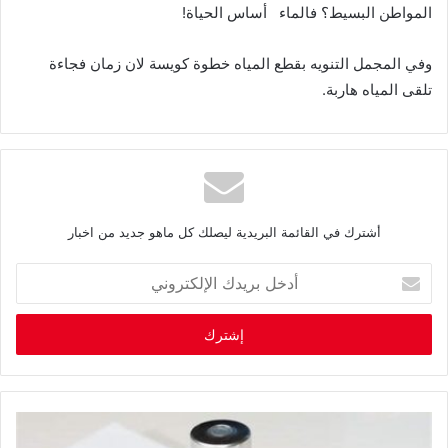
‬المواطن‭ ‬البسيط؟‭ ‬فالماء‭
‬أساس‭ ‬الحياة‭!‬
‬تلقى‭ ‬المياه‭ ‬هاربة‭ .‬
أشترك في القائمة البريدية ليصلك كل ماهو جديد من اخبار
أ
د
خ
ل
ب
ر
ي
د
ك