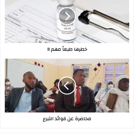
ا
ل
إ
ل
ك
ت
ر
خطرها طبعاً مهم !!
و
ن
ي
محاضرة عن فوائد التبرع