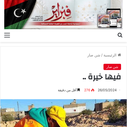
بحث
الق
عن
الرئيسية
/
شن صار
شن صار
فيها خيرة ..
26/05/2024
276
أقل من دقيقة