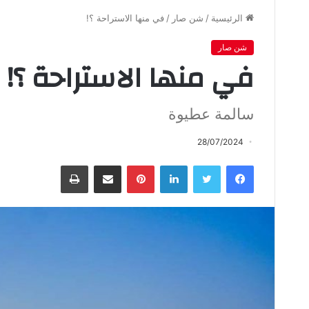
الرئيسية
/
شن صار
/
في منها الاستراحة ؟!
شن صار
في منها الاستراحة ؟!
سالمة عطيوة
28/07/2024
فيسبوك
تويتر
لينكدإن
بينتيريست
مشاركة عبر البريد
طباعة