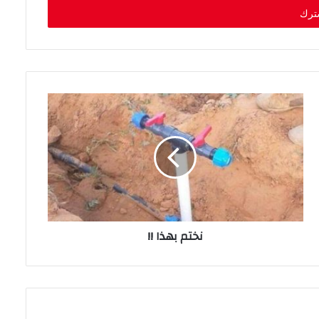
نختم بهذا !!