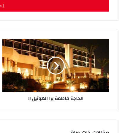
ل
ب
ر
ي
د
ك
ا
ل
إ
ل
ك
ت
ر
و
ن
الحاجة فاطمة برا الهوتيل !!
ي
مقالات ذات صلة