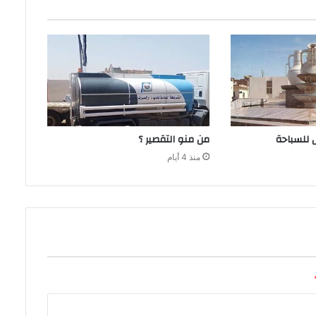
من‭ ‬منو‭ ‬التقصير‭ ‬؟
منذ 4 أيام