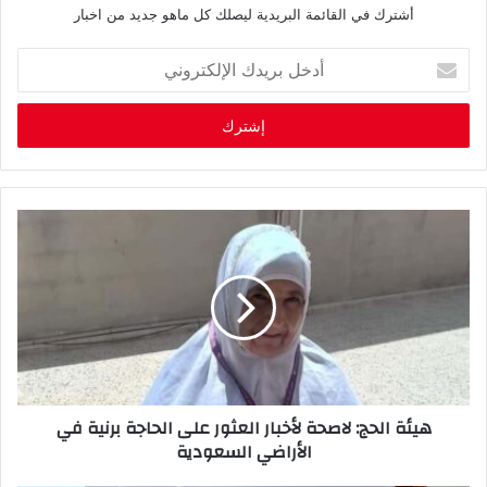
أشترك في القائمة البريدية ليصلك كل ماهو جديد من اخبار
أ
د
خ
ل
ب
ر
ي
د
ك
ا
ل
إ
ل
ك
ت
ر
هيئة الحج: لاصحة لأخبار العثور على الحاجة برنية في
و
الأراضي السعودية
ن
ي