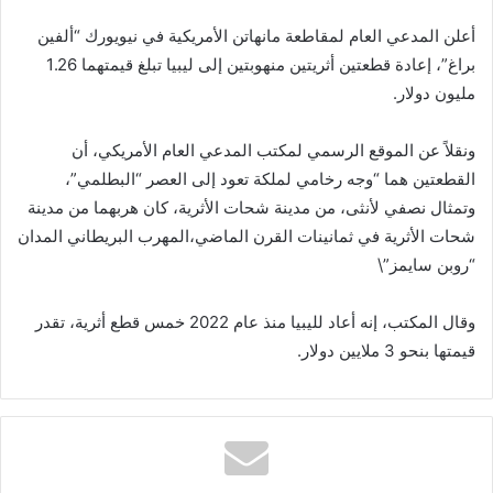
أعلن المدعي العام لمقاطعة مانهاتن الأمريكية في نيويورك “ألفين
براغ”، إعادة قطعتين أثريتين منهوبتين إلى ليبيا تبلغ قيمتهما 1.26
مليون دولار.
ونقلاً عن الموقع الرسمي لمكتب المدعي العام الأمريكي، أن
القط
عتين هما “وجه رخامي لملكة تعود إلى العصر “البطلمي”،
وتمثال نصفي لأنثى، من مدينة شحات الأثرية، كان هربهما من مدينة
شحات الأثرية في ثمانينات القرن الماضي،المهرب البريطاني المدان
“روبن سايمز”\
وقال المكتب، إنه أعاد لليبيا منذ عام 2022 خمس قطع أثرية، تقدر
قيمتها بنحو 3 ملايين دولار.