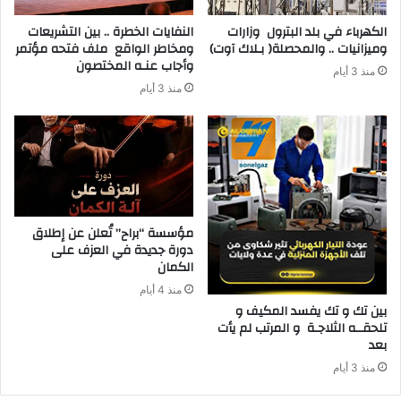
‬وميزانيات‭ .. ‬والمحصلة‭ )‬بـلاك‭ ‬آوت)
‬وأجاب‭ ‬عنـه‭ ‬المختصون
منذ 3 أيام
منذ 3 أيام
مؤسسة “براح” تُعلن عن إطلاق
دورة جديدة في العزف على
الكمان
منذ 4 أيام
‬بعد‭ ‬
منذ 3 أيام