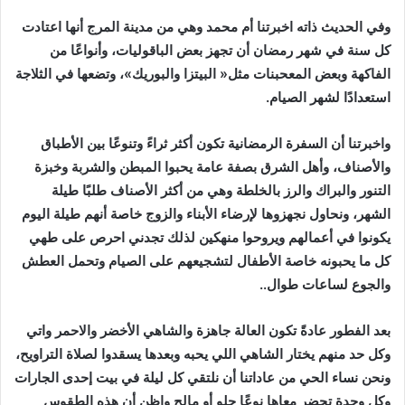
‬استعدادًا‭ ‬لشهر‭ ‬الصيام‭.‬
‬والجوع‭ ‬لساعات‭ ‬طوال‭.. ‬