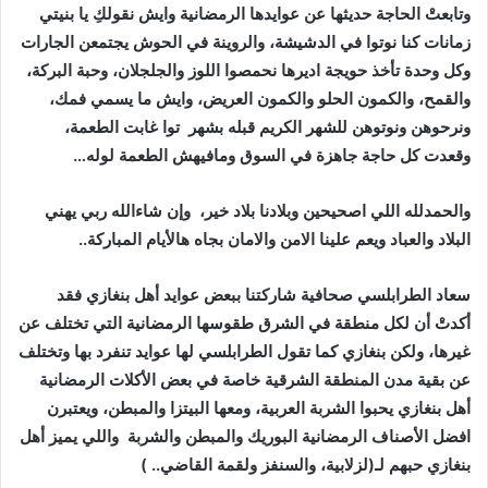
‬ونرحوهن‭ ‬ونوتوهن‭ ‬للشهر‭ ‬الكريم‭ ‬قبله‭ ‬بشهر‭
‬وقعدت‭ ‬كل‭ ‬حاجة‭ ‬جاهزة‭ ‬في‭ ‬السوق‭ ‬ومافيهش‭ ‬الطعمة‭ ‬لوله‭ …‬
والحمدلله‭ ‬اللي‭ ‬اصحيحين‭ ‬وبلادنا‭ ‬بلاد‭ ‬خير،‭
‬البلاد‭ ‬والعباد‭ ‬ويعم‭ ‬علينا‭ ‬الامن‭ ‬والامان‭ ‬بجاه‭ ‬هالأيام‭ ‬المباركة‭ ..‬
‬افضل‭ ‬الأصناف‭ ‬الرمضانية‭ ‬البوريك‭ ‬والمبطن‭ ‬والشربة‭
‬بنغازي‭ ‬حبهم‭ ‬لـ‭)‬لزلابية،‭ ‬والسنفز‭ ‬ولقمة‭ ‬القاضي‭( ..‬