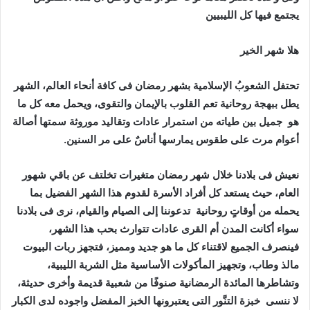
‬يجتمع‭ ‬فيها‭ ‬كل‭ ‬الليبيين
هلا‭ ‬شهر‭ ‬الخير
‬هو‭
‬أعوام‭ ‬مرت‭ ‬على‭ ‬طقوس‭ ‬يمارسها‭ ‬أناسٌ‭ ‬على‭ ‬مر‭ ‬السنين‭
.‬
‬يحمله‭ ‬من‭ ‬أوقاتٍ‭ ‬روحانية‭
‬لا‭ ‬ننسى‭