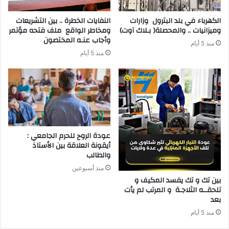
‬وميزانيات‭ .. ‬والمحصلة‭ )‬بـلاك‭ ‬آوت)
‬وأجاب‭ ‬عنـه‭ ‬المختصون
منذ 5 أيام
منذ 5 أيام
عودة الروح للحرم الجامعي :
أيقونة العلاقة بين الأستاذ
والطالب
منذ أسبوعين
‬بعد‭ ‬
منذ 5 أيام