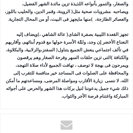
‬ويصاحبه‭
‬والعصائر‭ ‬الطازجة،‭(
‬منها‭ ‬مايجهز‭ ‬فى‭ ‬البيت،‭ ‬أو‭ ‬من‭ ‬المحال‭ ‬التجارية‭
.‬
‬الله،‭ ‬لا‭ ‬ننسى‭
‬المباركة‭ ‬واغتنام‭ ‬فرصة‭ ‬الأجر‭ ‬والثواب‭.‬