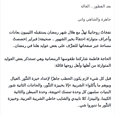
بعد‭ ‬الفطور‭ .. ‬العالة‭ ‬
جاهزة‭ ‬والشاهي‭ ‬واتي
‬مساحة‭ ‬عبر‭ ‬صفحاتها‭ ‬للتعرَّف‭ ‬على‭ ‬بعض‭ ‬عوايد‭ ‬هلنا‭ ‬في‭ ‬رمضان‭ ..‬
‬المتوارثة‭ ‬من‭ ‬أهلها‭ ‬وأهل‭ ‬زوجها‭ ‬قائلة‭ :‬
‬التنَّور‭ ‬ما‭ ‬ندوروا‭ ‬شي‭ ..‬