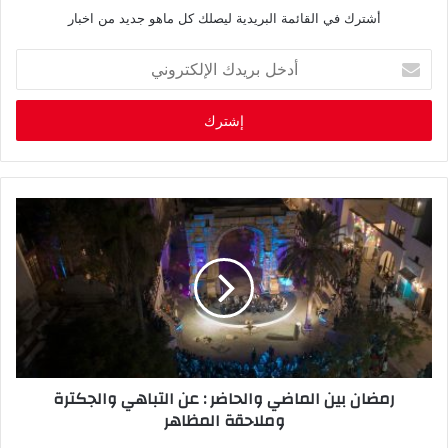
أشترك في القائمة البريدية ليصلك كل ماهو جديد من اخبار
أ
د
خ
ل
ب
ر
ي
د
ك
ا
ل
إ
ل
ك
ت
ر
رمضان بين الماضي والحاضر : عن التباهي والجكترة
و
وملاحقة المظاهر
ن
ي