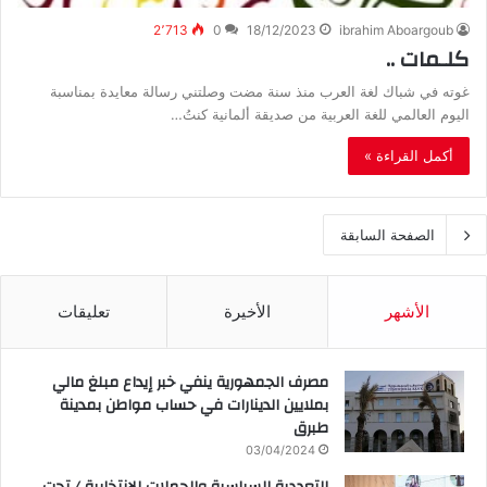
2٬713
0
18/12/2023
ibrahim Aboargoub
كلـمات ..
غوته في شباك لغة العرب منذ سنة مضت وصلتني رسالة معايدة بمناسبة
اليوم العالمي للغة العربية من صديقة ألمانية كنتُ…
أكمل القراءة »
الصفحة السابقة
الأشهر
الأخيرة
تعليقات
مصرف الجمهورية ينفي خبر إيداع مبلغ مالي
بملايين الدينارات في حساب مواطن بمدينة
طبرق
03/04/2024