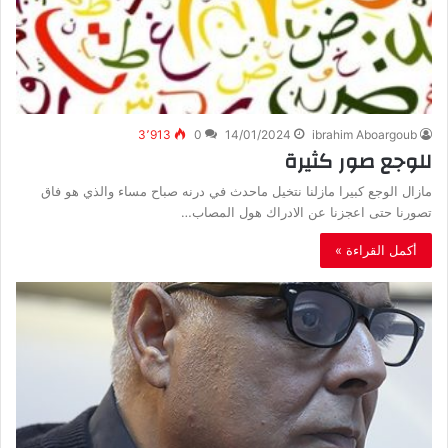
3٬913
0
14/01/2024
ibrahim Aboargoub
للوجع صور كثيرة
مازال الوجع كبيرا مازلنا نتخيل ماحدث في درنه صباح مساء والذي هو فاق
تصورنا حتى اعجزنا عن الادراك هول المصاب…
أكمل القراءة »