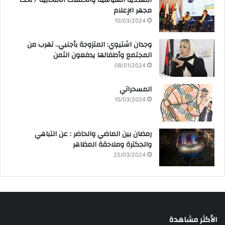
التعددية السياسية والحملات الانتخابية / تحت
مجهر الإعلام
10/03/2024
وجدان اشتيوي: المتزوجة بأجنبي.. تهرب من
المجتمع وأطفالها يدفعون الثمن
08/01/2024
المسحراتي
10/03/2024
رمضان بين الماضي والحاضر : عن التباهي
والجكترة وملاحقة المظاهر
25/03/2024
الأكثر مشاهدة