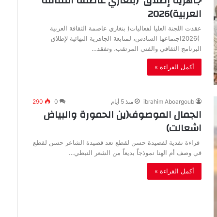
‬العربية‭ ‬2026‭(‬
‬البرنامج‭ ‬الثقافي‭ ‬والفني‭ ‬المرتقب،‭ ‬وتفقد‭…
أكمل القراءة »
ibrahim Aboargoub
منذ 5 أيام
0
290
‬اشعالت)
‬في‭ ‬وصف‭ ‬أم‭ ‬الهنا‭ ‬نموذجاً‭ ‬بديعاً‭ ‬من‭ ‬الشعر‭ ‬النبطي‭…
أكمل القراءة »