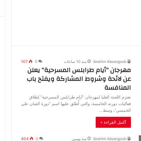
ibrahim Aboargoub
منذ 10 ساعات
0
107
مهرجان “أيام طرابلس المسرحية” يعلن
عن لائحة وشروط المشاركة ويفتح باب
المنافسة
تعتزم اللجنة العليا لمهرجان “أيام طرابلس المسرحية” إطلاق
فعاليات دورته الخامسة، والتي أُطلق عليها اسم “دورة الفنان علي
الخمسي”، وسط…
أكمل القراءة »
ibrahim Aboargoub
منذ يومين
0
404