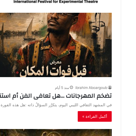
ibrahim Aboargoub
منذ 5 أيام
تضخم‭ ‬المهرجانات‭… ‬هل‭ ‬تعافى‭ ‬الفن‭ ‬أم‭ ‬استنساخ‭ ‬الوهم؟
في‭ ‬المشهد‭ ‬الثقافي‭ ‬الليبي‭ ‬اليوم،‭ ‬يتكرَّر‭ ‬السؤالُ‭ ‬ذاته‭: ‬هل‭ ‬هذه‭ ‬الفورة‭ ‬المهرجانية‭ ‬في‭ ‬المسرح‭ ‬والسينما‭ ‬دليل‭ ‬عافية‭ ‬إبداعية،‭ ‬أم‭ ‬أنها‭…
أكمل القراءة »