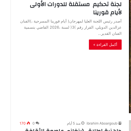
‬لأيام‭ ‬قورينا
‬الفنان‭ ‬القدير‭…
أكمل القراءة »
ibrahim Aboargoub
منذ 5 أيام
0
170