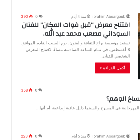
ibrahim Aboargoub
منذ 4 أيام
0
390
افتتاح معرض “قبل فوات المكان” للفنان
السوداني مصعب محمد عبد الله.
تستعد مؤسسة براح للثقافة والفنون، يوم السبت القادم الموافق
8 أغسطس، في تمام الساعة السادسة مساءً، لافتتاح المعرض
الشخصي للفنان…
أكمل القراءة »
358
0
ibrahim Aboargoub
منذ 5 أيام
0
223