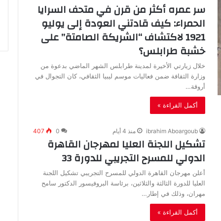
سر عمره أكثر من قرن في متحف السرايا
الحمراء: كيف قادتني العودة إلى يوليو
1921 لاكتشاف “الشريكة الصامتة” على
خشبة طرابلس؟
خلال زيارتي الأخيرة لمدينة طرابلس الشهر الماضي بدعوة من
وزارة الثقافة ضمن فعاليات موسم ليبيا الثقافي، كان التجوال في
أروقة…
أكمل القراءة »
ibrahim Aboargoub
منذ 4 أيام
0
407
تشكيل اللجنة العليا لمهرجان القاهرة
الدولي للمسرح التجريبي للدورة 33
أعلن مهرجان القاهرة الدولي للمسرح التجريبي تشكيل اللجنة
العليا للدورة الثالثة والثلاثين، برئاسة البروفيسور الدكتور سامح
مهران، وذلك في إطار…
أكمل القراءة »