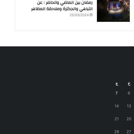
رمضان بين الماضي والحاضر : عن
التباهي والجكترة وملاحقة المظاهر
25/03/2024
خ
ج
7
6
14
13
21
20
28
27