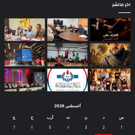
اخر مانشر
أغسطس 2026
س
د
ن
ث
أرب
خ
ج
7
6
5
4
3
2
1