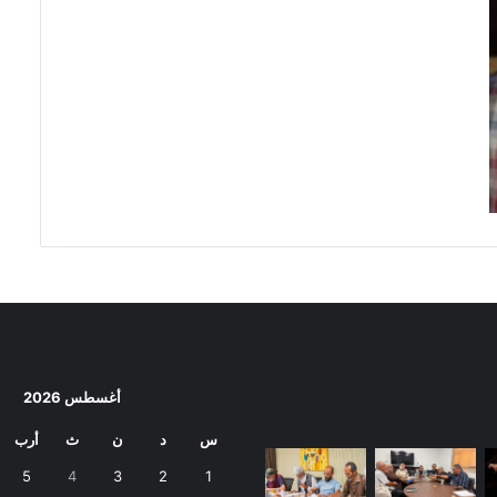
أغسطس 2026
س
د
ن
ث
أرب
5
4
3
2
1