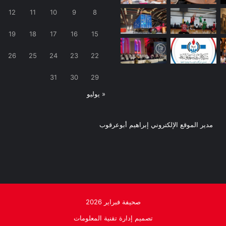
12
11
10
9
8
19
18
17
16
15
26
25
24
23
22
31
30
29
« يوليو
مدير الموقع الإلكتروني إبراهيم أبوعرقوب
صحيفة فبراير 2026
تصميم إدارة تقنية المعلومات