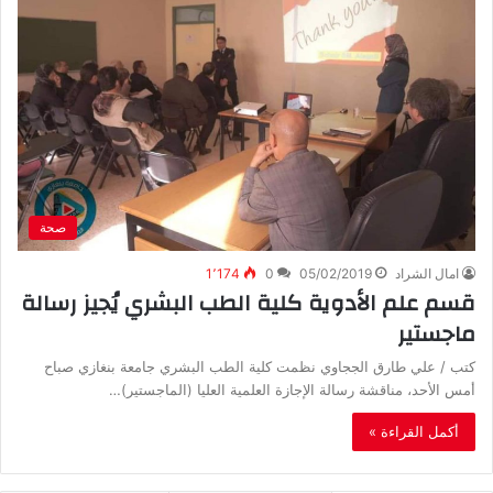
صحة
امال الشراد
05/02/2019
0
1٬174
قسم علم الأدوية كلية الطب البشري يُجيز رسالة
ماجستير
كتب / علي طارق الججاوي نظمت كلية الطب البشري جامعة بنغازي صباح
أمس الأحد، مناقشة رسالة الإجازة العلمية العليا (الماجستير)…
أكمل القراءة »