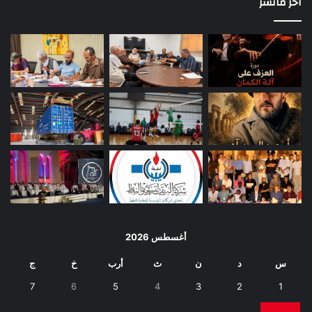
اخر مانشر
أغسطس 2026
س
د
ن
ث
أرب
خ
ج
7
6
5
4
3
2
1