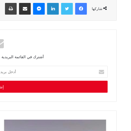
فيسبوك
تويتر
لينكدإن
ماسنجر
مشاركة عبر البريد
طباعة
شاركها
أشترك في القائمة البريدية 
أ
د
خ
ل
ب
ر
ي
د
ك
ا
ل