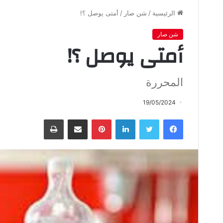
الرئيسية
/
شن صار
/
أمتى يوصل ؟!
شن صار
أمتى يوصل ؟!
المحررة
19/05/2024
فيسبوك
تويتر
لينكدإن
بينتيريست
مشاركة عبر البريد
طباعة