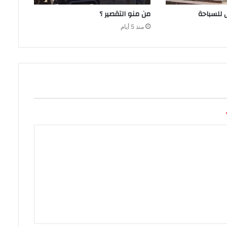
من‭ ‬منو‭ ‬التقصير‭ ‬؟
منذ 5 أيام