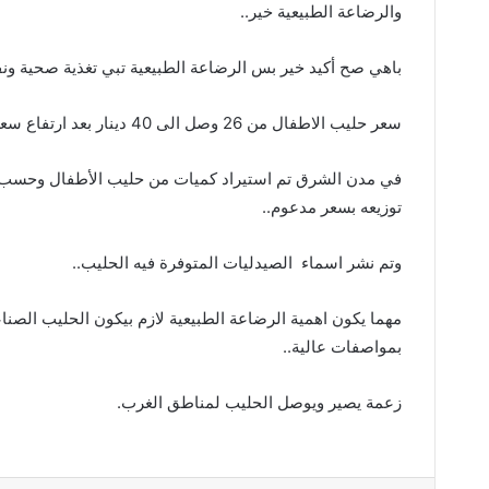
‬والرضاعة‭ ‬الطبيعية‭ ‬خير‭ ..‬
باهي‭ ‬صح‭ ‬أكيد‭ ‬خير‭ ‬بس‭ ‬الرضاعة‭ ‬الطبيعية‭ ‬تبي‭ ‬تغذية‭ ‬صحية‭ ‬ونفسية‭ ‬مرتاحة‭ ‬وكل‭ ‬واحد‭ ‬ورايه‭ ..‬
سعر‭ ‬حليب‭ ‬الاطفال‭ ‬من‭ ‬26‭ ‬وصل‭ ‬الى‭ ‬40‭ ‬دينار‭ ‬بعد‭ ‬ارتفاع‭ ‬سعر‭ ‬الصرف‭ ..‬
‬توزيعه‭ ‬بسعر‭ ‬مدعوم‭ ..‬
وتم‭ ‬نشر‭ ‬اسماء‭
‬الصيدليات‭ ‬المتوفرة‭ ‬فيه‭ ‬الحليب‭ ..‬
‬بمواصفات‭ ‬عالية‭..‬
زعمة‭ ‬يصير‭ ‬ويوصل‭ ‬الحليب‭ ‬لمناطق‭ ‬الغرب‭ .‬