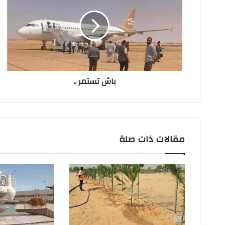
إ
ل
ك
ت
ر
و
ن
باش تستمر ..
ي
مقالات ذات صلة