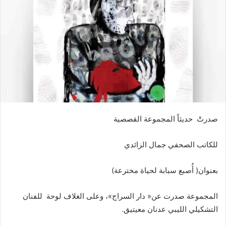
صدرتْ‮ ‬‭ ‬حديثاً‭ ‬المجموعة‭ ‬القصصية‭ ‬
للكاتب‭ ‬الصحفي‭ ‬جمال‭ ‬الزائدي‭ ‬
بعنوان‭ )‬أُصبع‭ ‬سبابة‭ ‬لحياة‭ ‬مخترعة‭(‬
‬التشكيلي‭ ‬الليبي‭ ‬عدنان‭ ‬معيتيق‭ .‬