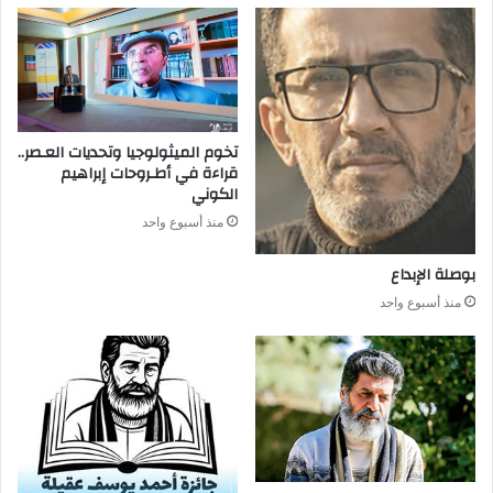
‬الكوني
منذ أسبوع واحد
بوصلة‭ ‬الإبداع
منذ أسبوع واحد