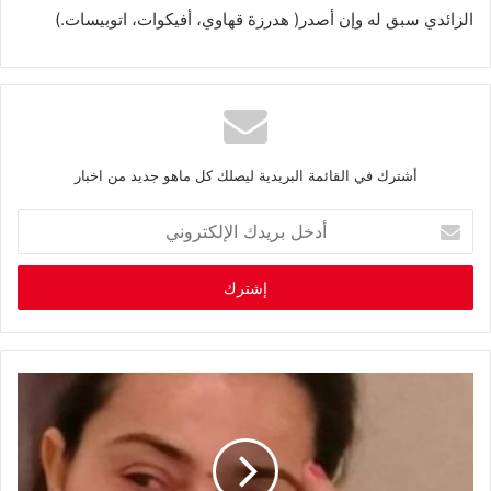
الزائدي‭ ‬سبق‭ ‬له‭ ‬وإن‭ ‬أصدر‭ )‬هدرزة‭ ‬قهاوي،‭ ‬أفيكوات،‭ ‬اتوبيسات‭(. ‬
أشترك في القائمة البريدية ليصلك كل ماهو جديد من اخبار
أ
د
خ
ل
ب
ر
ي
د
ك
ا
ل
إ