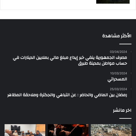
الأكثر مشاهدة
03/04/2024
مصرف الجمهورية ينفي خبر إيداع مبلغ مالي بملايين الدينارات في
حساب مواطن بمدينة طبرق
10/03/2024
المسحراتي
25/03/2024
رمضان بين الماضي والحاضر : عن التباهي والجكترة وملاحقة المظاهر
اخر مانشر