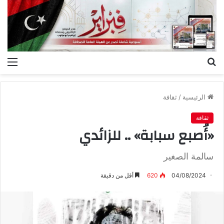
بحث
الق
عن
الرئيسية
/
ثقافة
ثقافة
«أُصبع سبابة» .. للزائدي
سالمة الصغير
04/08/2024
620
أقل من دقيقة