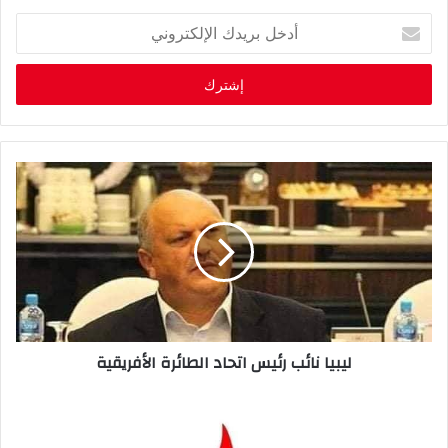
أ
د
خ
ل
ب
ر
ي
د
ك
ا
ل
إ
ل
ك
ت
ر
ليبيا نائب رئيس اتحاد الطائرة الأفريقية
و
ن
ي