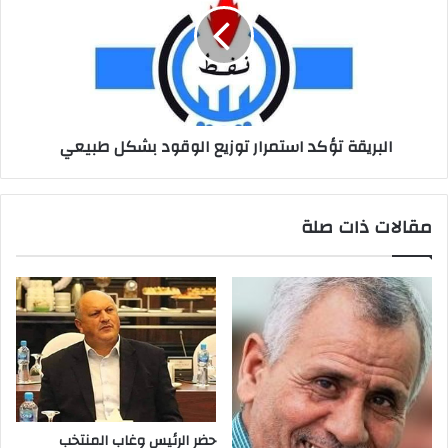
البريقة تؤكد استمرار توزيع الوقود بشكل طبيعي
مقالات ذات صلة
حضر‭ ‬الرئيس‭ ‬وغاب‭ ‬المنتخب