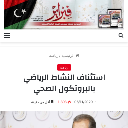
بحث
الق
عن
الرئيسية
/
رياضة
رياضة
استئناف النشاط الرياضي
بالبروتكول الصحي
06/11/2020
1٬898
أقل من دقيقة