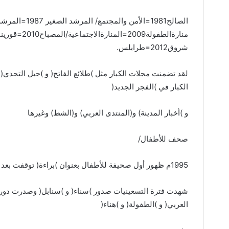
الصالح
1981
=
الأمن والمجتمع
/
المرشد الصغير
1987
=
المرشد
منارةالطفولة
2009
=
المنارةالاجتماعية
/
المصباح
2010
=
قورينا
شروق
2012
=
طرابلس
.
لقد تضمنت مجلات الكبار مثل
)
طلائع الفاتح
(
و
)
جيل التحدي
(
الكبار في
)
الفجر الجديد
(
و
)
أخبار المدينة
)
و
(
المنتدى العربي
)
و
(
الشط
)
وغيرها
صحف للأطفال
/
1995
م ظهور أول صحيفة للأطفال بعنوان
)
براءة
(
توقفت بعد أ
شهدت فترة التسعينيات صدور
)
سناء
(
و
)
سنابل
(
وصدرت دوري
العربي
(
و
)
الطفولة
(
و
)
هناء
(