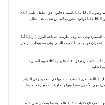
ند وصوله ال
18
عاما باستثناء قانون حق الطفل الليبي الذي
ا ال
16
عاما كوقود للحروب
.
لابد من تعديل هذا الخلل
)
الضمير
(
وهي مطبوعة بطريقة الطباعة البارزة
)
برايل
(
أما
تصدران عن جمعية الكفيف الليبي وهي مطبوعات لم نعثر
لمماثلة كأن ترفق أعدادها بهدية كالتقاويم السنوية
وما شابه
.
ا باللغة العربية، تعثرت جميعها في الصدور وفي التواتر
مل
(
فهي الأطول عمراً بينها والجارية الصدور رغم تعثرها
ة من ضعف الإمكانيات الفنية والمادية بما ينعكس على عدم