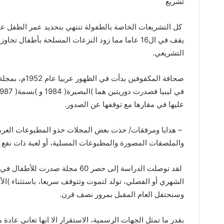
تشريع
كل التشريعات الخاصة بالطفولة تنتهي بتحديد عمر الطفل ع
يقف في ال
16
عاما مما زود النزعات المسلحة بأطفال تجاوزو
التشريعي
.
صحافة المكفوفين بدأت في الظهور عربيا عام
1952
م، بمجلة
في ليبيا فصدرت دوريتين هما
)
البصيرة
(
1984
و
)
بسمة
(
1987
عليها في مقارها مع توقفها عن الصدور
.
–
هدايا ومرفقات
/
حذت بعض المجلات حذو المطبوعات العربية ا
والملصقات المصورة والمطبوعات المسلية، أو لعبة ذات نفع 
لقد توصلت الدراسة إلى حصر
60
مجلة صدرت للأطفال في ليبي
الشهري أو الفصلي، تولد لتموت وتتوقف سريعا، باستثناء
)
الأ
وسنحتفل العام المقبل بمرور نصف قرن
.
بقدر ما تمثل الجهات الرسمية، الاستقرار الا انها تعاني عاد