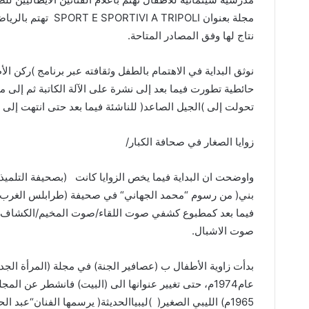
مجلة بعنوان
TRIPOLI
A
SPORTIVI
E
SPORT
تهتم بالرياض
نتاج لها وفق المصادر المتاحة
.
نوثق البداية في الاهتمام بالطفل وثقافته عبر برنامج
)
ركن الأ
حائطية تطورت فيما بعد إلى نشرة على الآلة الكاتبة ثم إلى م
تحولت إلى
)
الجيل الصاعد
(
للناشئة فيما بعد حتى انتهت إلى 
زوايا الصغار في صحافة الكبار
/
واوضحت ان البداية فيما يخص الزوايا كانت
(
بصحيفة التلميذ
بني
(
من رسوم
“
محمد الجهاني
“
في صحيفة
(
طرابلس الغرب
فيما بعد كمطبوع كشفي صوت اللقاء
/
صوت المخيم
/
الكشاف ا
صوت الاشبال
.
بدأت زاوية الأطفال ب
(
عصافير الجنة
)
في مجلة
(
المرأة الجد
عام
1974
م، حتى تغيير عنوانها الى
(
البيت
)
فانشطر عن المجل
1965
م
)
الليبي الصغير
(
)
ليبياالحديثة
(
يرسمها الفنان
“
عبد الح