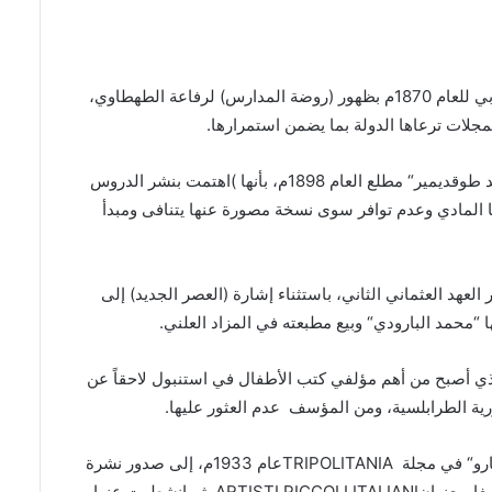
بي للعام
1870
م بظهور
(
روضة المدارس
)
لرفاعة الطهطاوي،
مجلات ترعاها الدولة بما يضمن استمرارها
.
 طوقديمير
“
مطلع العام
1898
م، بأنها
)
اهتمت بنشر الدروس
ا المادي وعدم توافر سوى نسخة مصورة عنها يتنافى ومبدأ
العهد العثماني الثاني، باستثناء إشارة
(
العصر الجديد
)
إلى
ا
“
محمد البارودي
“
وبيع مطبعته في المزاد العلني
.
ي أصبح من أهم مؤلفي كتب الأطفال في استنبول لاحقاً عن
ية الطرابلسية، ومن المؤسف
عدم العثور عليها
.
رو
“
في مجلة
TRIPOLITANIA
عام
1933
م، إلى صدور نشرة
غار بعنوان
ITALIANI
PICCOLI
ARTISTI
ثم انشطرت عنها