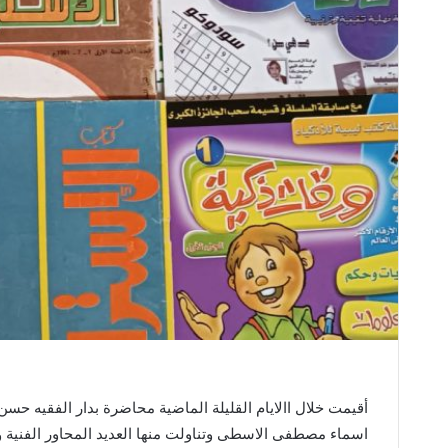
أقيمت خلال االايام القليلة الماضية محاضرة بدار الفقيه حس
اسماء مصطفى الاسطى وتناولت منها العديد المحاور الفنية و