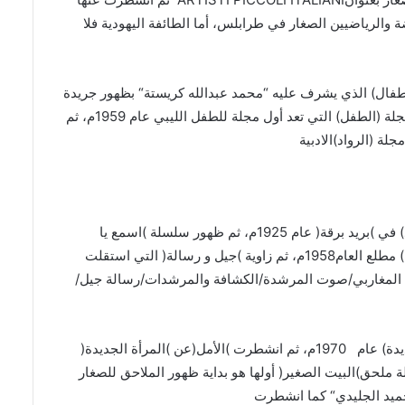
ة والرياضيين الصغار في طرابلس، أما الطائفة اليهودية فلا
طفال
)
الذي يشرف عليه
“
محمد عبدالله كريستة
“
بظهور جريدة
جلة
(
الطفل
)
التي تعد أول مجلة للطفل الليبي عام
1959
م، ثم
مجلة
(
الرواد
)
الادبية
)
في
)
بريد برقة
(
عام
1925
م، ثم ظهور سلسلة
)
اسمع يا
)
مطلع العام
1958
م، ثم زاوية
)
جيل و رسالة
(
التي استقلت
لمغاربي
/
صوت المرشدة
/
الكشافة والمرشدات
/
رسالة جيل
/
يدة
)
عام
1970
م، ثم انشطرت
)
الأمل
(
عن
)
المرأة الجديدة
(
ة ملحق
)
البيت الصغير
(
أولها هو بداية ظهور الملاحق للصغار
ميد الجليدي
“
كما انشطرت