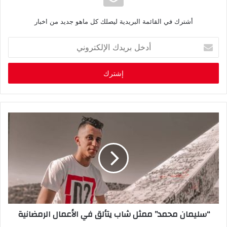
أشترك في القائمة البريدية ليصلك كل ماهو جديد من اخبار
أ
د
خ
ل
ب
ر
ي
د
ك
ا
ل
إ
ل
ك
ت
ر
“سليمان محمد” ممثل شاب يتألق في الأعمال الرمضانية
و
ن