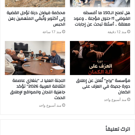
هل تصلح الـ150 ما أفسدته
محكمة فيضان درنة تؤجل القضية
الفوضى ؟! حلول مؤجلة .. وعود
إلى أكتوبر وتُبقي المتهمين رهن
معلقة .. أسئلة تبحث عن إجابات
الحبس
منذ 12 دقيقة
منذ 17 ساعة
مؤسسة “براح” تُعلن عن إطلاق
اللجنة العليا لـ “بنغازي عاصمة
دورة جديدة في العزف على
الثقافة العربية 2026” تؤكد
الكمان
جاهزية اللجان والمواقع لإطلاق
الحدث
منذ أسبوع واحد
منذ أسبوع واحد
اترك تعليقاً