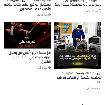
‬وميزانيات‭ .. ‬والمحصلة‭ )‬بـلاك‭ ‬آوت)
‬وأجاب‭ ‬عنـه‭ ‬المختصون
منذ 4 أيام
منذ 4 أيام
مؤسسة “براح” تُعلن عن إطلاق
دورة جديدة في العزف على
الكمان
منذ 5 أيام
‬بعد‭ ‬
منذ 4 أيام