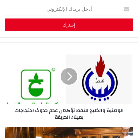
أ
د
خ
ل
ب
ر
ي
د
ك
ا
ل
إ
ل
ك
ت
ر
الوطنية والخليج للنفط تؤكدان عدم حدوث احتجاجات
و
بميناء الحريقة
ن
ي