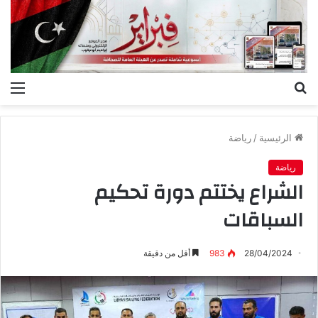
بحث
الق
عن
الرئيسية
/
رياضة
رياضة
الشراع يختتم دورة تحكيم
السباقات
28/04/2024
983
أقل من دقيقة