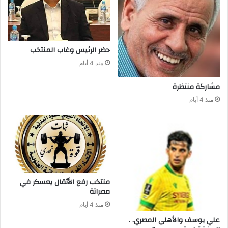
حضر‭ ‬الرئيس‭ ‬وغاب‭ ‬المنتخب
منذ 4 أيام
مشاركة‭ ‬منتظرة
منذ 4 أيام
‬مصراتة‭ ‬
منذ 4 أيام
علي‭ ‬يوسف‭ ‬والأهلي‭ ‬المصري‭ . .