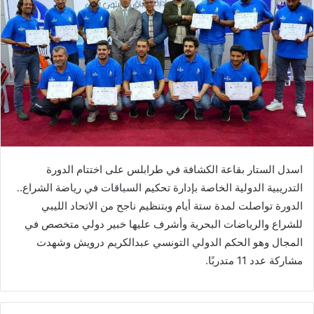
‬التدريبية‭ ‬الدولية‭ ‬الخاصة‭ ‬بإدارة‭ ‬تحكيم‭ ‬السباقات‭ ‬في‭ ‬رياضة‭ ‬الشراع‭ ..
‬مشاركة‭ ‬عدد‭ ‬11‭ ‬متدربًا‭.‬