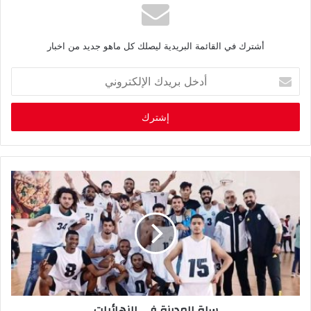
أشترك في القائمة البريدية ليصلك كل ماهو جديد من اخبار
أ
د
خ
ل
ب
ر
ي
د
ك
ا
ل
إ
ل
ك
ت
ر
سلة المدينة في النهائيات
و