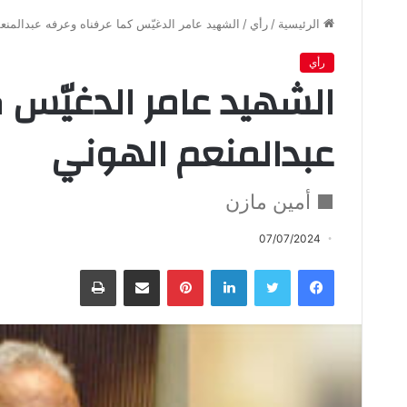
الرئيسية
/
رأي
/
الشهيد عامر الدغيّس كما عرفناه وعرفه عبدالمنع
رأي
الشهيد عامر الدغيّس 
عبدالمنعم الهوني
■ أمين مازن
07/07/2024
فيسبوك
تويتر
لينكدإن
بينتيريست
مشاركة عبر البريد
طباعة