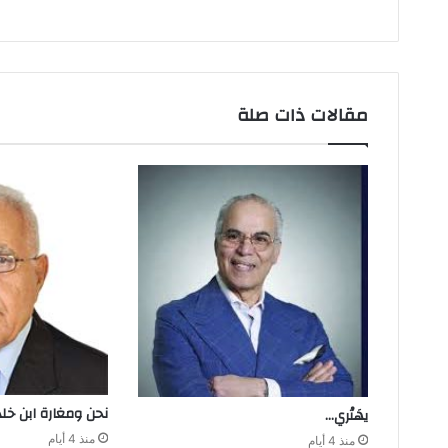
مقالات ذات صلة
نحن‭ ‬ومغارة ابن‭ ‬خلدون
يهَتْري‭…‬
منذ 4 أيام
منذ 4 أيام