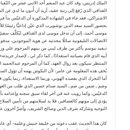
‬التوجيه‭ ‬وشاركه‭ ‬شرف‭ ‬الدين‭ ‬وصالح‭ ‬الشريف،‭ ‬وأصرَّ‭ ‬آخرون‭ ‬على‭ ‬البقاء‭.‬