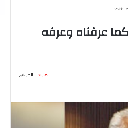
م الهوني
كما عرفناه وعرفه
615
2 دقائق