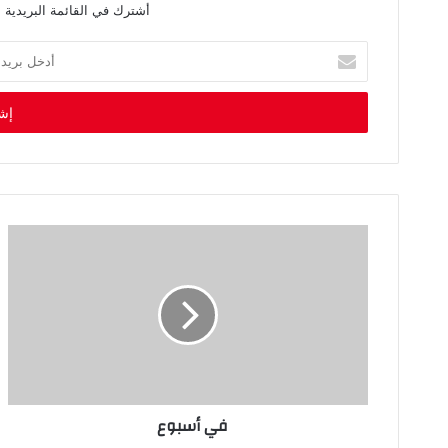
أشترك في القائمة البريدية 
أ
د
خ
ل
ب
ر
ي
د
ك
ا
ل
إ
ل
ك
ت
ر
و
ن
في أسبوع
ي