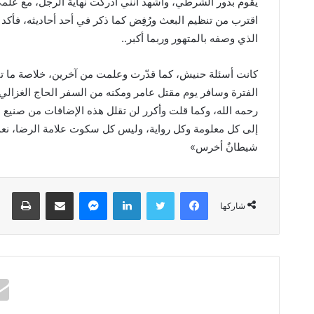
‬الذي‭ ‬وصفه‭ ‬بالمتهور‭ ‬وربما‭ ‬أكبر‭..‬
‬شيطانٌ‭ ‬أخرس‮»‬
فيسبوك
تويتر
لينكدإن
ماسنجر
مشاركة عبر البريد
طباعة
شاركها