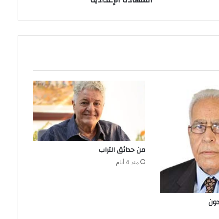
‬الشهادة‭ ‬الإعدادية‭ ‬
من‭ ‬حدائق‭ ‬التراب
منذ 4 أيام