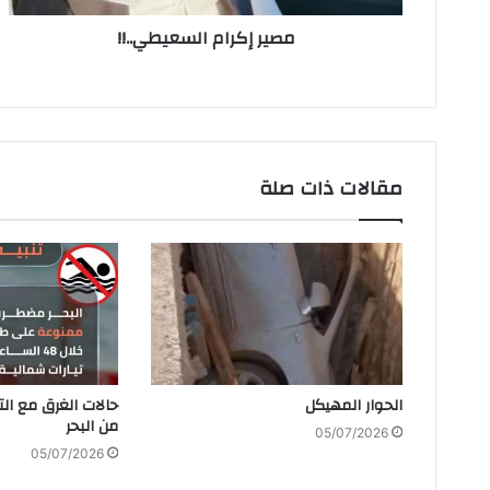
ن
مصير إكرام السعيطي..!!
ي
مقالات ذات صلة
الحوار‭ ‬المهيكل
‬من‭ ‬البحر
05/07/2026
05/07/2026