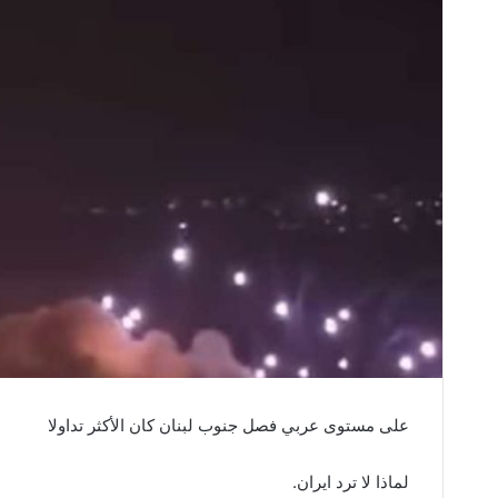
على‭ ‬مستوى‭ ‬عربي‭ ‬فصل‭ ‬جنوب‭ ‬لبنان‭ ‬كان‭ ‬الأكثر‭ ‬تداولا‮ ‬
لماذا‭ ‬لا‭ ‬ترد‭ ‬ايران‭.‬