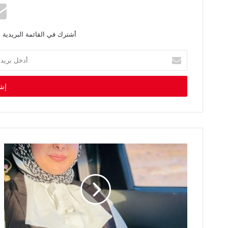
أشترك في القائمة البريدية 
أ
د
خ
ل
ب
ر
ي
د
ك
ا
ل
إ
ل
ك
ت
ر
و