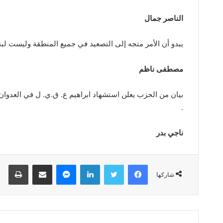
الناصر‭ ‬جمال
يبدو‭ ‬أن‭ ‬الأمر‭ ‬متجه‭ ‬إلى‭ ‬التصعيد‭ ‬في‭ ‬جميع‭ ‬المنطقة‭ ‬وليست‭ ‬لبنان‭ ‬وفلسطين‭.‬
مصطفى‭ ‬ناظم
.‬
ناجي‭ ‬بدر
فيسبوك
تويتر
لينكدإن
ماسنجر
مشاركة عبر البريد
طباعة
شاركها