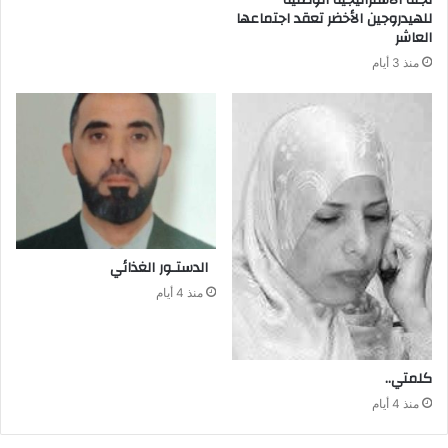
لجنة الاستراتيجية الوطنية
للهيدروجين الأخضر تعقد اجتماعها
العاشر
منذ 3 أيام
‭ ‬الدستـور‭ ‬الغذائي
منذ 4 أيام
كلمتي‭..‬
منذ 4 أيام