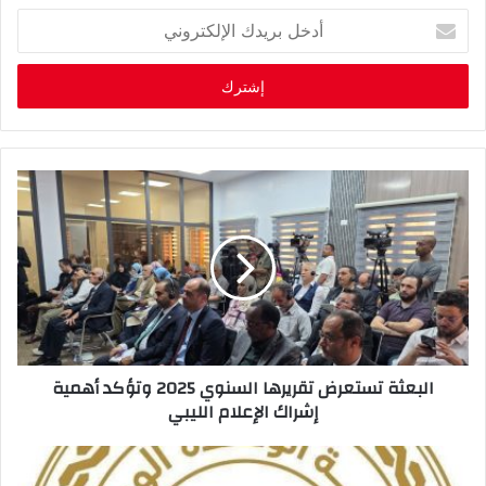
أ
د
خ
ل
ب
ر
ي
د
ك
ا
ل
إ
ل
ك
ت
ر
البعثة تستعرض تقريرها السنوي 2025 وتؤكد أهمية
و
إشراك الإعلام الليبي
ن
ي