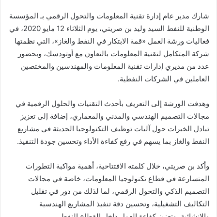
شارك مدير عام إدارة تقنية المعلومات والتحول الرقمي بـ المؤسسة
الوطنية للنفط السيد وليد بن صريتي، يوم الثلاثاء 12 مايو 2020، في
فعاليات ورشة العمل «قمة الابتكار في النفط والغاز»، التي نظمتها
شركة المتكامل لتقنية المعلومات بالتعاون مع أوتودسك، وبحضور
عدد من مديري إدارات تقنية المعلومات والمهندسين والمختصين
العاملين في الشركات النفطية.
وهدفت الورشة إلى التعريف بأحدث التقنيات والحلول الرقمية في
مجالات التصميم الهندسي والمدني والمعماري، إضافة إلى تعزيز
تبادل الخبرات حول آليات توظيف التكنولوجيا الحديثة في مشاريع
النفط والغاز بما يسهم في رفع كفاءة الأداء وتحسين جودة التنفيذ.
وأكد بن صريتي، خلال كلمته الافتتاحية، أهمية مواكبة التطورات
المتسارعة في قطاع تكنولوجيا المعلومات، خاصة في مجالات
التصميم الذكي والتحول الرقمي، لما لذلك من دور في تقليل
التكاليف التشغيلية، وتحسين دقة تنفيذ المشاريع الهندسية
والإنشائية، وتعزيز كفاءة العمل داخل القطاع النفطي.