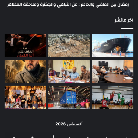
رمضان بين الماضي والحاضر : عن التباهي والجكترة وملاحقة المظاهر
اخر مانشر
أغسطس 2026
س
د
ن
ث
أرب
خ
ج