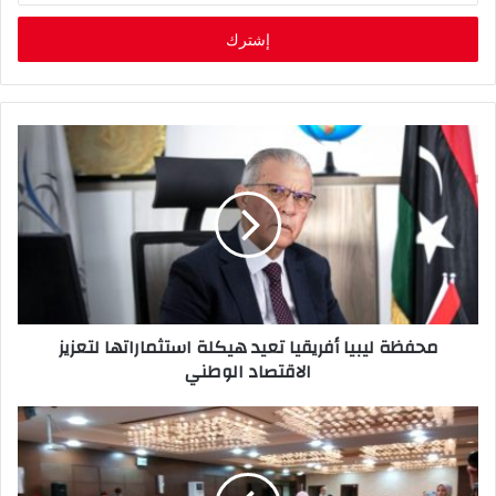
خ
ل
ب
ر
ي
د
ك
ا
ل
إ
ل
ك
ت
ر
محفظة ليبيا أفريقيا تعيد هيكلة استثماراتها لتعزيز
و
الاقتصاد الوطني
ن
ي