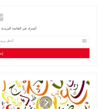
أشترك في القائمة البريدية 
أ
د
خ
ل
ب
ر
ي
د
ك
ا
ل
إ
ل
ك