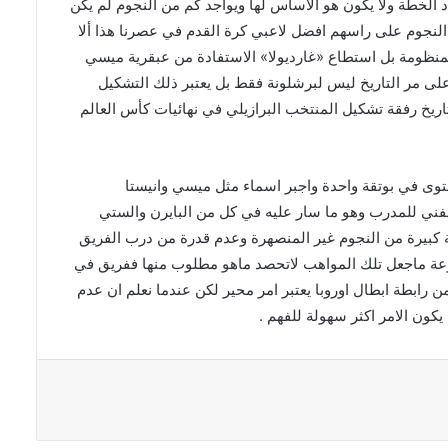
د
الخطة
ولا
يكون
هو
الأساس
لها
ويواجد
كم
من
النجوم
لم
يكن
النجوم
على
راسهم
افضل
لاعبي
كرة
القدم
في
عصرنا
هذا
ألا
منظومة
بل
استطاع
«
غارديولا
»
الاستفادة
من
عبقرية
ميسي
لى
مر
التاريخ
ليس
لبرشلونة
فقط
بل
يعتبر
ذلك
التشكيل
اريخ
رفقة
تشكيل
المنتخب
البرازيلي
في
نهائيات
كأس
العالم
توى
في
بوتقة
واحدة
واجبر
اسماء
مثل
ميسي
وانيستا
فني
للمدرب
وهو
ما
سار
عليه
في
كل
من
البايرن
والستي
كبيرة
من
النجوم
غير
المنصهرة
وعدم
قدرة
من
درب
الفريق
عة
ماجعل
تلك
المواهب
لاتحصد
ماهو
مطلوب
منها
ففريق
في
ن
رابطة
ابطال
اوروبا
يعتبر
امر
محير
لكن
عندما
نعلم
ان
عدم
يكون
الامر
اكثر
سهولة
للفهم
.