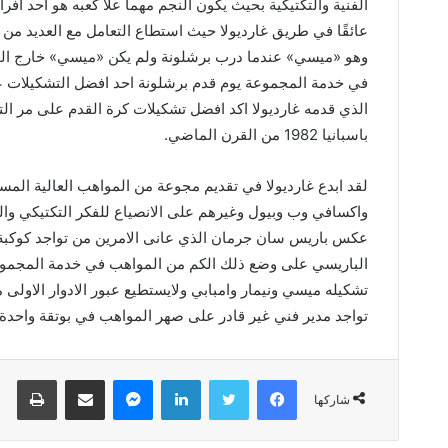
الفنية
والتكتيكية
بحيث
يكون
النجم
مهما
علا
كعبه
هو
أحد
أفرا
عائقًا
في
طريق
غارديولا
حيث
استطاع
التعامل
مع
العديد
من
وهو
«
ميسي
»
عندما
درب
برشلونة
ولم
يكن
«
ميسي
»
خارج
ال
في
خدمة
المجموعة
يوم
قدم
برشلونة
احد
افضل
التشكيلات
ع
الذي
قدمه
غارديولا
اكد
افضل
تشكيلات
كرة
القدم
على
مر
الت
باسبانيا
1982
من
القرن
الماضي
.
لقد
ابدع
غارديولا
في
تقديم
مجوعة
من
المواهب
العالية
المس
واكسافي
وب
وبيول
وغيرهم
على
الانصياع
للفكر
التكتيكي
وال
عكس
باريس
سان
جرمان
الذي
عانى
الامرين
من
تواجد
كوكبة
الباريسي
على
وضع
ذلك
الكم
من
المواهب
في
خدمة
المجمو
تشكيله
ميسي
ونيمار
وامبابي
ولايستطيع
عبور
الادوار
الاولى
م
تواجد
مدير
فني
غير
قادر
على
صهر
المواهب
في
بوتقة
واحدة
فيسبوك
تويتر
لينكدإن
ماسنجر
مشاركة عبر البريد
طباعة
شاركها