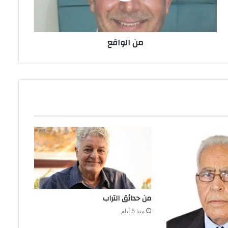
من الواقع
من‭ ‬حدائق‭ ‬التراب
منذ 5 أيام