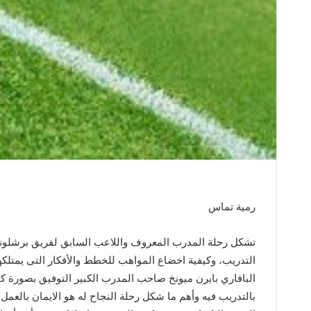
رمية تماس
تشكل
رحلة
المدرب
المعروف
واللاعب
السابق
لفريق
برشلون
التدريب،
وكيفية
اخضاع
المواهب
للخطط
والأفكار
التى
يمتلكه
البافاري
بايرن
ميونخ
صاحب
المدرب
الكبير
التوفيق
بصورة
كب
بالتدريب
فيه
وأهم
ما
شكل
رحلة
النجاح
له
هو
الايمان
بالعمل