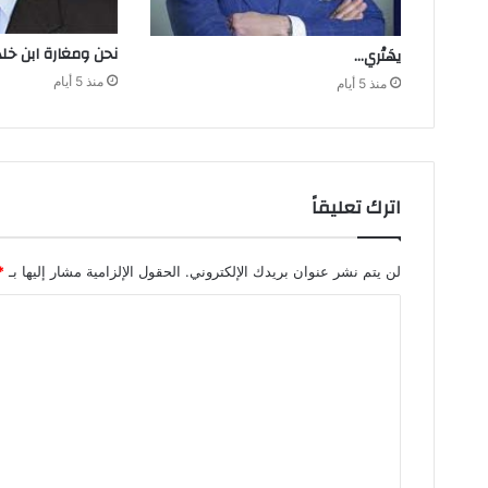
نحن‭ ‬ومغارة ابن‭ ‬خلدون
يهَتْري‭…‬
منذ 5 أيام
منذ 5 أيام
اترك تعليقاً
لن يتم نشر عنوان بريدك الإلكتروني.
الحقول الإلزامية مشار إليها بـ
*
ا
ل
ت
ع
ل
ي