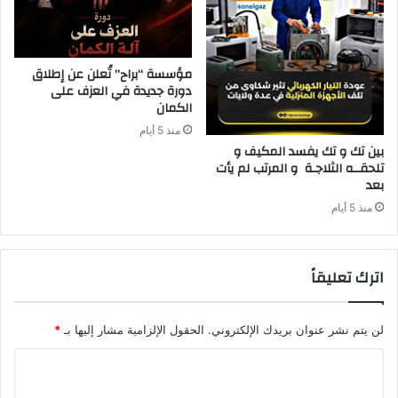
مؤسسة “براح” تُعلن عن إطلاق
دورة جديدة في العزف على
الكمان
منذ 5 أيام
‬بعد‭ ‬
منذ 5 أيام
اترك تعليقاً
لن يتم نشر عنوان بريدك الإلكتروني.
الحقول الإلزامية مشار إليها بـ
*
ا
ل