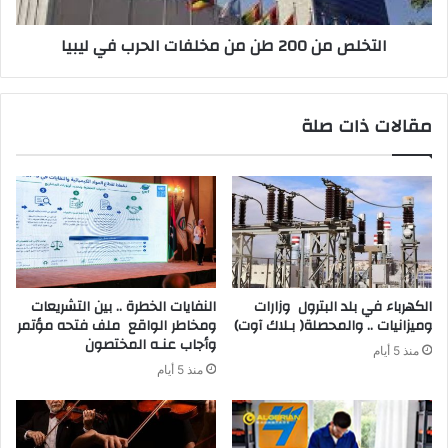
التخلص من 200 طن من مخلفات الحرب في ليبيا
مقالات ذات صلة
‬وميزانيات‭ .. ‬والمحصلة‭ )‬بـلاك‭ ‬آوت)
‬وأجاب‭ ‬عنـه‭ ‬المختصون
منذ 5 أيام
منذ 5 أيام