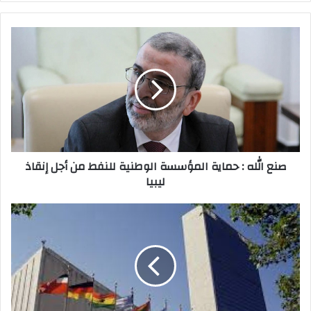
ر
ي
د
ك
ا
ل
إ
ل
ك
ت
ر
صنع الله : حماية المؤسسة الوطنية للنفط من أجل إنقاذ
و
ليبيا
ن
ي