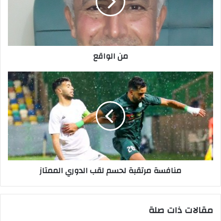
إ
ل
ك
ت
ر
من الواقع
و
ن
ي
منافسة مرتقبة لحسم لقب الدوري الممتاز
مقالات ذات صلة