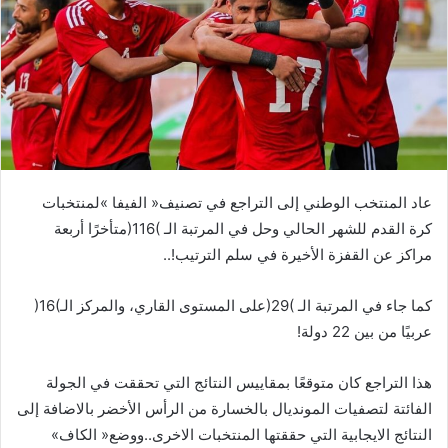
‬مراكز‭ ‬عن‭ ‬القفزة‭ ‬الأخيرة‭ ‬في‭ ‬سلم‭ ‬الترتيب‭..! ‬
كما‭ ‬جاء‭ ‬في‭ ‬المرتبة‭ ‬الـ‭)‬29‭( ‬على‭ ‬المستوى‭ ‬القاري،‭ ‬والمركز‭ ‬الـ‭)‬16‭(
‬عربيًا‭ ‬من‭ ‬بين‭ ‬22‭ ‬دولة‭! ‬
‬النتائج‭ ‬الايجابية‭ ‬التي‭ ‬حققتها‭ ‬المنتخبات‭ ‬الاخرى‭..‬ووضع‭ ‬‮«‬الكاف‮»‬‭