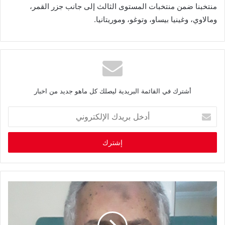
‬ومالاوي،‭ ‬وغينيا‭ ‬بيساو،‭ ‬وتوغو،‭ ‬وموريتانيا‭.‬
أشترك في القائمة البريدية ليصلك كل ماهو جديد من اخبار
أ
د
خ
ل
ب
ر
ي
د
ك
ا
ل