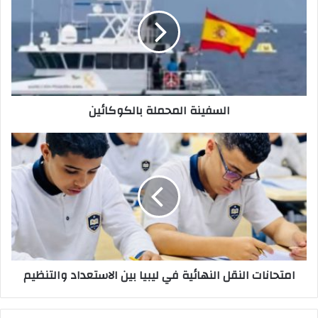
ا
ل
إ
ل
ك
ت
ر
السفينة‭ ‬المحملة‭ ‬بالكوكائين
و
ن
ي
امتحانات‭ ‬النقل‭ ‬النهائية‭ ‬في‭ ‬ليبيا‭ ‬بين‭ ‬الاستعداد‭ ‬والتنظيم