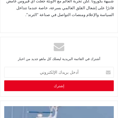
‬السياسة‭ ‬والإعلام‭ ‬ومنصات‭ ‬التواصل‭ ‬في‭ ‬صناعة‭ ‬“الترند”‭.‬
أشترك في القائمة البريدية ليصلك كل ماهو جديد من اخبار
أ
د
خ
ل
ب
ر
ي
د
ك