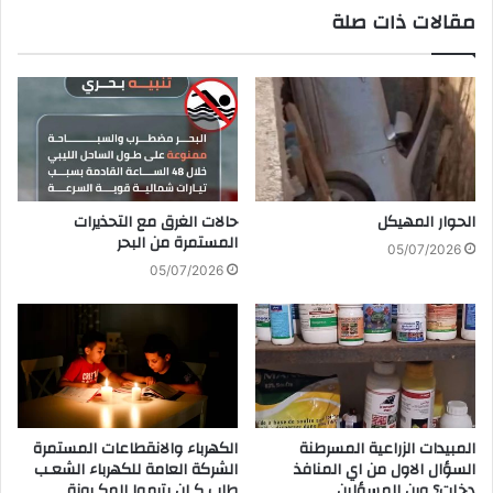
مقالات ذات صلة
الحوار‭ ‬المهيكل
‬المستمرة‭ ‬من‭ ‬البحر
05/07/2026
05/07/2026
المبيدات‭ ‬الزراعية‭ ‬المسرطنة
الكهرباء‭ ‬والانقطاعات‭ ‬المستمرة
‬دخلت؟‭ ‬وين‭ ‬المسؤلين
‬طاب‭ ‬كـان‭ ‬بترموا‭ ‬المكـرونة