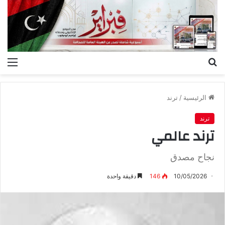
بحث
الق
عن
الرئيسية
/
ترند
ترند
ترند‭ ‬عالمي
نجاح مصدق
10/05/2026
146
دقيقة واحدة