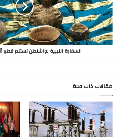
ت
ر
و
ن
ي
السفارة الليبية بواشنطن تستلم قطع أثري
مقالات ذات صلة