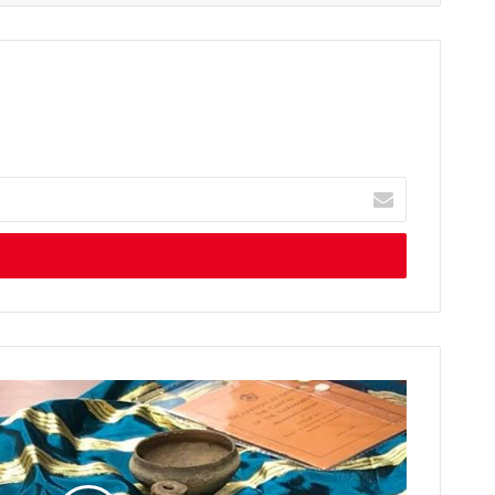
أ
د
خ
ل
ب
ر
ي
د
ك
ا
ل
إ
ل
ك