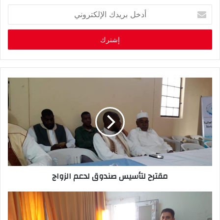
أ
د
خ
ل
ب
ر
ي
د
ك
ا
ل
إ
ل
ك
ت
ر
مقترح لتأسيس صندوق لدعم الزواج
و
ن
ي