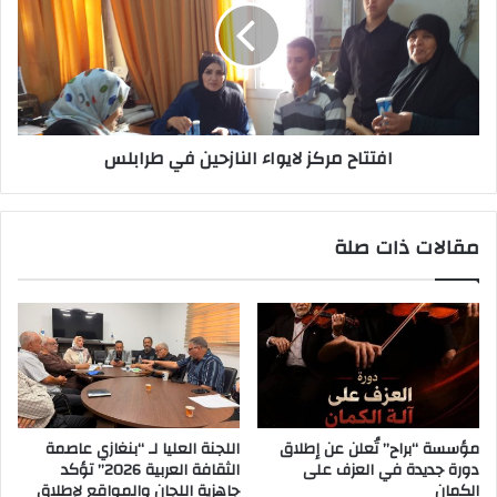
افتتاح مركز لايواء النازحين في طرابلس
مقالات ذات صلة
مؤسسة “براح” تُعلن عن إطلاق
اللجنة العليا لـ “بنغازي عاصمة
دورة جديدة في العزف على
الثقافة العربية 2026” تؤكد
الكمان
جاهزية اللجان والمواقع لإطلاق