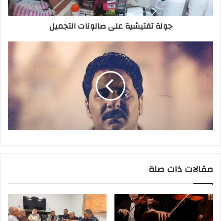
ت
ر
جولة تفتيشية على صالونات التجميل
و
ن
ي
مقالات ذات صلة