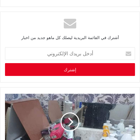
أشترك في القائمة البريدية ليصلك كل ماهو جديد من اخبار
أ
د
خ
ل
ب
ر
ي
د
ك
ا
ل
إ
ل
ك