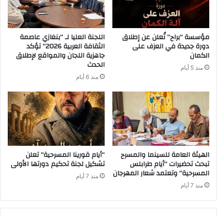
مؤسسة “براح” تُعلن عن إطلاق
اللجنة العليا لـ “بنغازي عاصمة
دورة جديدة في العزف على
الثقافة العربية 2026” تؤكد
الكمان
جاهزية اللجان والمواقع لإطلاق
الحدث
منذ 5 أيام
منذ 6 أيام
الهيئة العامة للسينما والمسرح
“أيام قورينا المسرحية” تعلن
تبحث تحضيرات “أيام طرابلس
تشكيل لجنة تحكيم دورتها الأولى
المسرحية” وتعتمد شعار المهرجان
منذ 7 أيام
منذ 7 أيام