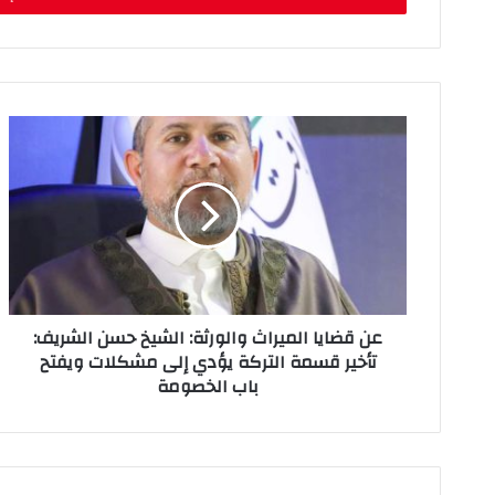
ب
ر
ي
د
ك
ا
ل
إ
ل
ك
ت
ر
و
ن
عن قضايا الميراث والورثة: الشيخ حسن الشريف:
ي
تأخير قسمة التركة يؤدي إلى مشكلات ويفتح
باب الخصومة