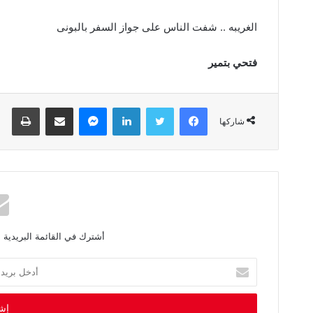
الغريبه‭ .. ‬شفت‭ ‬الناس‭ ‬على‭ ‬جواز‭ ‬السفر‭ ‬بالبونى
فتحي‭ ‬بتمير
فيسبوك
تويتر
لينكدإن
ماسنجر
مشاركة عبر البريد
طباعة
شاركها
أشترك في القائمة البريدية 
أ
د
خ
ل