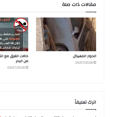
مقالات ذات صلة
الحوار‭ ‬المهيكل
‬من‭ ‬البحر
05/07/2026
05/07/2026
اترك تعليقاً