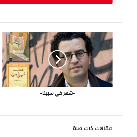
ب
ر
ي
د
ك
ا
ل
إ
ل
ك
ت
ر
و
ن
«شهر في سيينا»
ي
مقالات ذات صلة