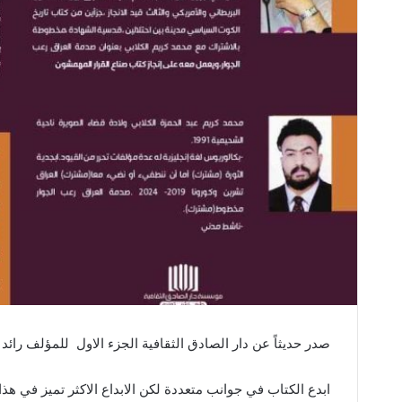
صدر‭ ‬حديثاً‭ ‬عن‭ ‬دار‭ ‬الصادق‭ ‬الثقافية‭ ‬الجزء‭ ‬الاول‭
‬للمؤلف‭ ‬رائد‭ ‬السوداني‭ ‬ومحمد‭ ‬كريك‭ ‬الكلابي‭ ‬