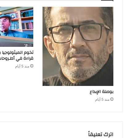
‬قراءة‭ ‬في‭ ‬أطـروحات‭ ‬إبراهيم‭ ‬الكوني
منذ 5 أيام
بوصلة‭ ‬الإبداع
منذ 5 أيام
اترك تعليقاً