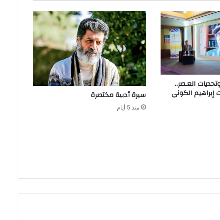
سيرة‭ ‬أدبية‭ ‬مختصرة
منذ 5 أيام