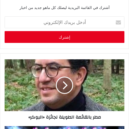
أشترك في القائمة البريدية ليصلك كل ماهو جديد من اخبار
أ
د
خ
ل
ب
ر
ي
د
ك
ا
ل
إ
ل
ك
ت
ر
مطر بالقائمة الطويلة لجائزة «البوكر»
و
ن
ي