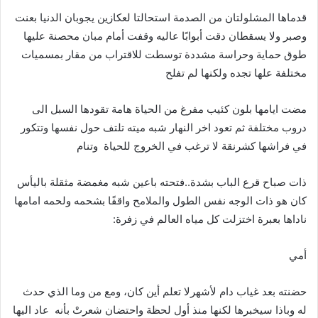
قدماها المشلولتان من الصدمة استحالتا لعكازين يجوبان الدنيا بعنت
وصبر ولا يسقطان دقت أبوابًا عاليه وقفت أمام مبان محصنة عليها
طوق حماية وحراسة مشددة توسطت للاقتراب من مقار بمسميات
مختلفة علها تجده ولكنها لم تفلح
مضت ايامها بلون كئيب مفرغ من الحياة هامة تقودها السبل الى
دروب مختلفة ثم تعود اخر النهار شبه ميته تلتف حول نفسها وتتكور
في فراشها كشرنقة لا ترغب في الخروج للحياة
وتنام
ذات صباح قرع الباب بشدة
..
فتحته باعين شبه مغمضة مثقلة باليأس
كان هو ذات الوجه نفس الطول والملامح واقفًا بشحمه ولحمه امامها
ناداها بعبرة اختزلت كل مياه العالم في زفرة
:
أمي
حضنته بعد غياب دام لأشهرلا تعلم أين كان، ومع من وما الذي حدث
له وباذا سيخبرها لكنها منذ أول لحظة واحتضان شعرتْ بأنه
عاد اليها