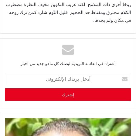
روحًا أخرى ذات الملامح
لكنه غريب التكوين مخيف النظرة مضطرب
الكلام محترق ومغتاظ حد الجحيم
قليل النَّوم شارد كمن ترك روحه
في مكان ولم يجدها
.
أشترك في القائمة البريدية ليصلك كل ماهو جديد من اخبار
أ
د
خ
ل
ب
ر
ي
د
ك
ا