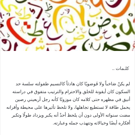
كلـمات
..
لم يكنْ صَاخباً ولا فَوضويًا كان هادئاً كالنسيم طفولته سلسة حد
السكون كان أيقونة للخلق والاحترام والترتيب متفوق في دراسته
أنيق في مظهره حتى كلامه كان موزونًا كأنه رجل أربعيني رصين
يحمل طاقة لا تستطيع تجاهلها، ولا تلحظ تأثيرها على محيطة وأقرانه
مضت سنواته الأولى دون أن يلحظ أحدٌ أنه يكبر ويزداد طولًا وتكبر
أفكاره أيضًا وخيالاته وتتهذب جمله وعبارته
.