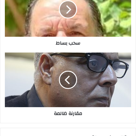
ل
إ
ل
ك
ت
ر
سحب بساط
و
ن
ي
مقارنة ظالمة