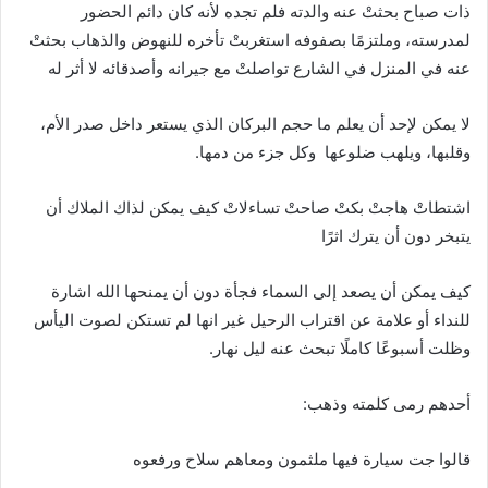
ذات صباح بحثتْ عنه والدته فلم تجده لأنه كان دائم الحضور
لمدرسته، وملتزمًا بصفوفه استغربتْ تأخره للنهوض والذهاب بحثتْ
عنه في المنزل في الشارع تواصلتْ مع جيرانه وأصدقائه لا أثر له
لا يمكن لإحد أن يعلم ما حجم البركان الذي يستعر داخل صدر الأم،
وقلبها، ويلهب ضلوعها
وكل جزء من دمها
.
اشتطاتْ هاجتْ بكتْ صاحتْ تساءلاتْ كيف يمكن لذاك الملاك أن
يتبخر دون أن يترك اثرًا
كيف يمكن أن يصعد إلى السماء فجأة دون أن يمنحها الله اشارة
للنداء أو علامة عن اقتراب الرحيل غير انها لم تستكن لصوت اليأس
وظلت أسبوعًا كاملًا تبحث عنه ليل نهار
.
أحدهم رمى كلمته وذهب
:
قالوا جت سيارة فيها ملثمون ومعاهم سلاح ورفعوه