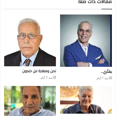
مقالات ذات صلة
نحن‭ ‬ومغارة ابن‭ ‬خلدون
يهَتْري‭…‬
منذ 7 أيام
منذ 7 أيام