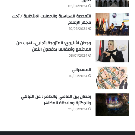
طبرق
03/04/2024
التعددية السياسية والحملات الانتخابية / تحت
مجهر الإعلام
10/03/2024
وجدان اشتيوي: المتزوجة بأجنبي.. تهرب من
المجتمع وأطفالها يدفعون الثمن
08/01/2024
المسحراتي
10/03/2024
رمضان بين الماضي والحاضر : عن التباهي
والجكترة وملاحقة المظاهر
25/03/2024