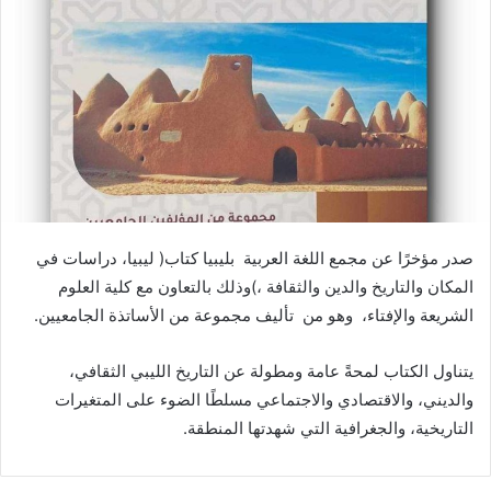
‬الشريعة‭ ‬والإفتاء،‮ ‬‭ ‬وهو‭ ‬من‮ ‬‭ ‬تأليف‭ ‬مجموعة‭ ‬من‭ ‬الأساتذة‭ ‬الجامعيين‭. ‬
‬التاريخية،‭ ‬والجغرافية‭ ‬التي‭ ‬شهدتها‭ ‬المنطقة‭ .‬