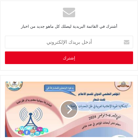
أشترك في القائمة البريدية ليصلك كل ماهو جديد من اخبار
أ
د
خ
ل
ب
ر
ي
د
ك
ا
ل
إ
ل
ك
ت
ر