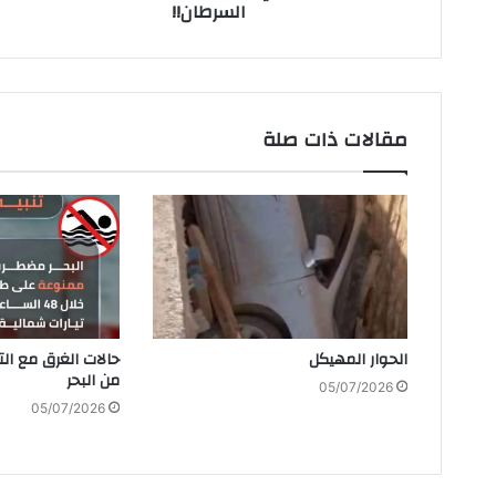
‬السرطان‭!!‬
مقالات ذات صلة
الحوار‭ ‬المهيكل
‬من‭ ‬البحر
05/07/2026
05/07/2026