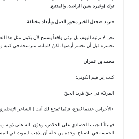
‬توك‭( ‬وغيره‭ ‬بعين‭ ‬الراصد،‭ ‬والمتتبع‭.‬
‮«‬ترند‮»‬‭ ‬تجعل‭ ‬الخبر‭ ‬محور‭ ‬العمل‭ ‬وبأبعاد‭ ‬مختلفة‭.‬
‬تخسره‭ ‬قبل‭ ‬أن‭ ‬تخسر‭ ‬أرضها‭. ‬لكنّ‭ ‬كلماته،‭ ‬مترسخة‭ ‬في‭ ‬كتبه‭ ‬ومترجماته،‭ ‬تظلّ‭ ‬حراساً‭ ‬للضوء‭.‬
محمد‭ ‬بن‭ ‬عمران
كتب‭ ‬إبراهيم‭ ‬الكوني‭:‬
المرثيّة‭ ‬في‭ ‬حقّ‭ ‬مُريد‭ ‬الحقّ
‭) ‬الأجراس‭ ‬عندما‭ ‬تُقرَع،‭ ‬فإنّما‭ ‬تُقرَع‭ ‬لك‭ ‬أنت‭ ( ‬الشاعر‭ ‬الإنجليزي‭ ‬جون‭ ‬دون‭ .‬