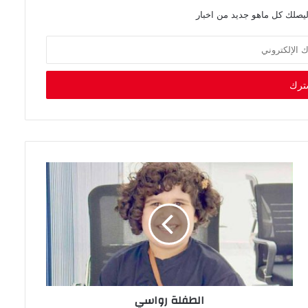
ليصلك كل ماهو جديد من اخبار
الطفلة‭ ‬رواسي