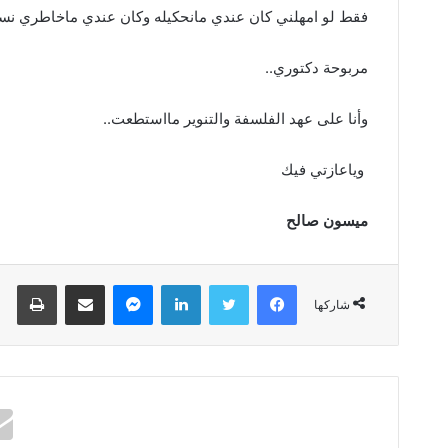
فقط‭ ‬لو‭ ‬امهلني‭ ‬كان‭ ‬عندي‭ ‬مانحكيله‭ ‬وكان‭ ‬عندي‭ ‬ماخاطري‭ ‬نسمع‭ .‬
مربوحة‭ ‬دكتوري‭..‬
وأنا‭ ‬على‭ ‬عهد‭ ‬الفلسفة‭ ‬والتنوير‭ ‬مااستطعت‭..‬
‮ ‬وياعازتي‭ ‬فيك
ميسون‭ ‬صالح
فيسبوك
تويتر
لينكدإن
ماسنجر
مشاركة عبر البريد
طباعة
شاركها