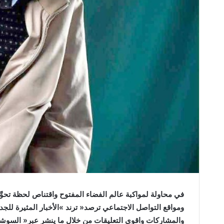
‬ومواقع‭ ‬التواصل‭ ‬الاجتماعي‭ ‬ترصد‭ ‬‮«‬ترند‮»‬‭ ‬الأخبار‭ ‬المثيرة‭ ‬للجدل‭ ‬والأكثر‭ ‬نسبة‭ ‬متابعة‭ ‬والصور‭