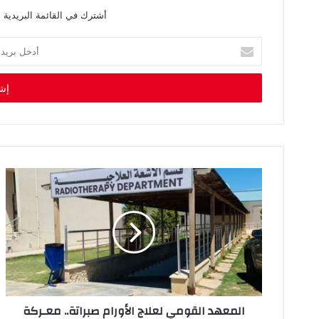
أشترك في القائمة البريدية 
أ
د
خ
ل
ب
ر
ي
د
ك
ا
ل
إ
ل
ك
ت
ر
و
ن
ي