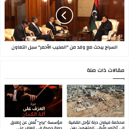
السراج يبحث مع وفد من "الصليب الأحمر" سبل التعاون
مقالات ذات صلة
محكمة فيضان درنة تؤجل القضية
مؤسسة “براح” تُعلن عن إطلاق
إلى أكتوبر وتُبقي المتهمين رهن
دورة جديدة في العزف على