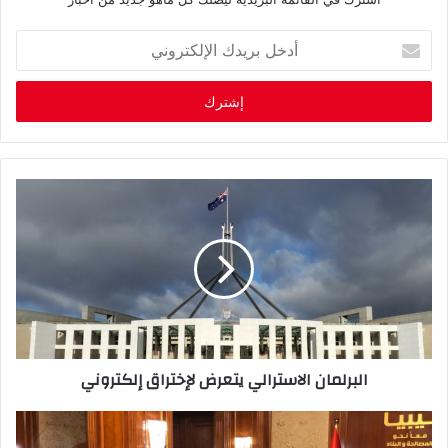
أ
د
خ
ل
ب
ر
ي
د
ك
ا
ل
إ
ل
ك
ت
ر
البرلمان الاسترالي يتعرض لإختراق إلكتروني
و
ن
ي