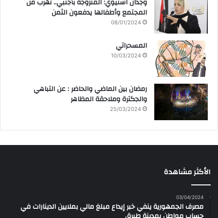
وجدان اشتيوي: المتزوجة بأجنبي.. تهرب من
المجتمع وأطفالها يدفعون الثمن
08/01/2024
المسحراتي
10/03/2024
رمضان بين الماضي والحاضر : عن التباهي
والجكترة وملاحقة المظاهر
25/03/2024
الأكثر مشاهدة
03/04/2024
مصرف الجمهورية ينفي خبر إيداع مبلغ مالي بملايين الدينارات في
حساب مواطن بمدينة طبرق