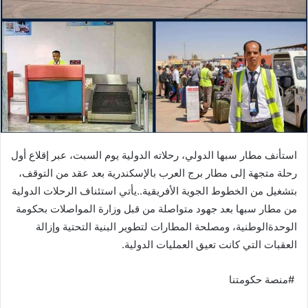
‬العقبات‭ ‬التي‭ ‬كانت‭ ‬تعيق‭ ‬العمليات‭ ‬الدولية‭.‬
‭# ‬منصة‭ ‬حكومتنا