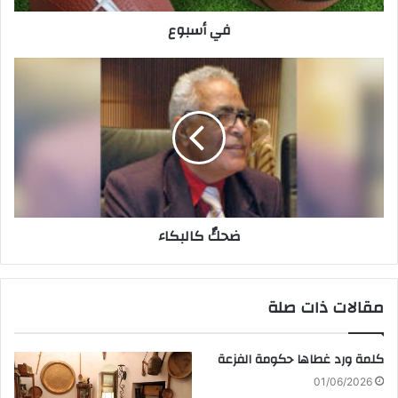
ر
في أسبوع
و
ن
ي
ضحكٌ كالبكاء
مقالات ذات صلة
كلمة ورد غطاها حكومة الفزعة
01/06/2026