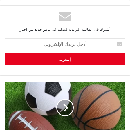
أشترك في القائمة البريدية ليصلك كل ماهو جديد من اخبار
أ
د
خ
ل
ب
ر
ي
د
ك
ا
ل
إ
ل
ك
ت