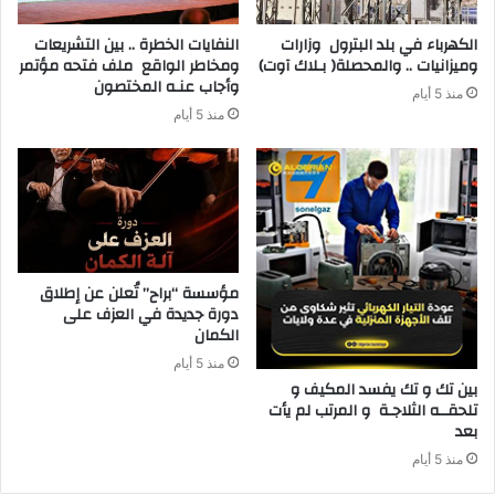
‬وميزانيات‭ .. ‬والمحصلة‭ )‬بـلاك‭ ‬آوت)
‬وأجاب‭ ‬عنـه‭ ‬المختصون
منذ 5 أيام
منذ 5 أيام
مؤسسة “براح” تُعلن عن إطلاق
دورة جديدة في العزف على
الكمان
منذ 5 أيام
‬بعد‭ ‬
منذ 5 أيام