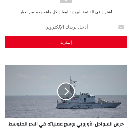
أشترك في القائمة البريدية ليصلك كل ماهو جديد من اخبار
أ
د
خ
ل
ب
ر
ي
د
ك
ا
ل
إ
ل
ك
ت
ر
حرس السواحل الأوروبي يوسع عملياته في البحر المتوسط
و
ن