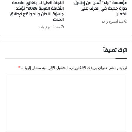
مؤسسة “براح” تُعلن عن إطلاق
اللجنة العليا لـ “بنغازي عاصمة
دورة جديدة في العزف على
الثقافة العربية 2026” تؤكد
الكمان
جاهزية اللجان والمواقع لإطلاق
الحدث
منذ أسبوع واحد
منذ أسبوع واحد
اترك تعليقاً
لن يتم نشر عنوان بريدك الإلكتروني.
الحقول الإلزامية مشار إليها بـ
*
ا
ل
ت
ع
ل
ي
ق