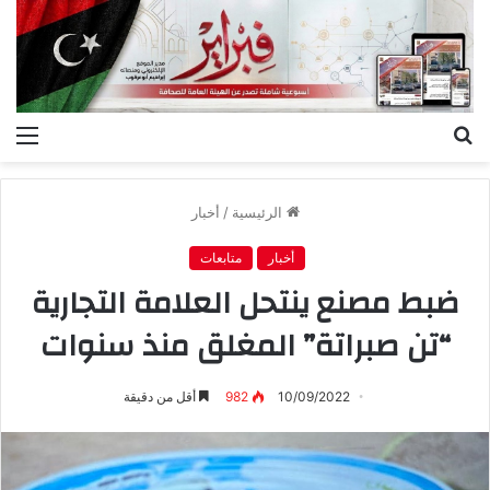
بحث
الق
عن
الرئيسية
/
أخبار
أخبار
متابعات
ضبط مصنع ينتحل العلامة التجارية
“تن صبراتة” المغلق منذ سنوات
10/09/2022
982
أقل من دقيقة