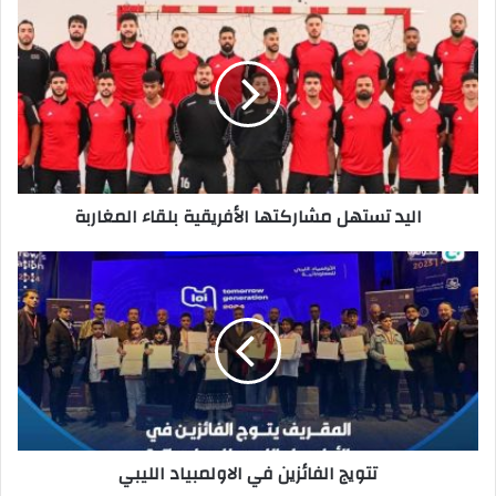
د
ك
ا
ل
إ
ل
ك
ت
ر
اليد تستهل مشاركتها الأفريقية بلقاء المغاربة
و
ن
ي
تتويج‭ ‬الفائز‬ين‭ ‬في‭ ‬الاولمبياد‭ ‬الليبي