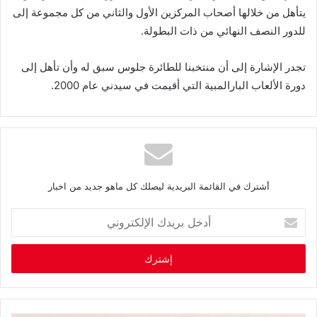
يتأهل
من
خلالها
أصحاب
المركزين
الأول
والثاني
من
كل
مجموعة
إلى
للدور
النصف
النهائي
من
ذات
البطولة
.
تجدر
الإشارة
إلى
أن
منتخبنا
للطائرة
جلوس
سبق
له
وأن
تأهل
إلى
دورة
الألعاب
البارالمبية
التي
أقيمت
في
سيدني
عام
2000
.
أشترك في القائمة البريدية ليصلك كل ماهو جديد من اخبار
أ
د
خ
ل
ب
ر
ي