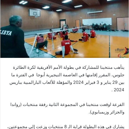
يتأهب
منتخبنا
للمشاركة
في
بطولة
الأمم
الأفريقية
لكرة
الطائرة
جلوس،
المقرر
إقامتها
في
العاصمة
النيجيرية
أبوجا
في
الفترة
ما
بين
29
يناير
و
3
فبراير
2024
والمؤهلة
للألعاب
البارالمبية
بباريس
.
2024
القرعة
اوقعت
منتخبنا
في
المجموعة
الثانية
رفقة
منتخبات
(
رواندا
والجزائر
وزيمبابوي
).
يشارك
في
هذه
البطولة
قرابة
الـ
8
منتخبات
وزعت
إلى
مجموعتين،