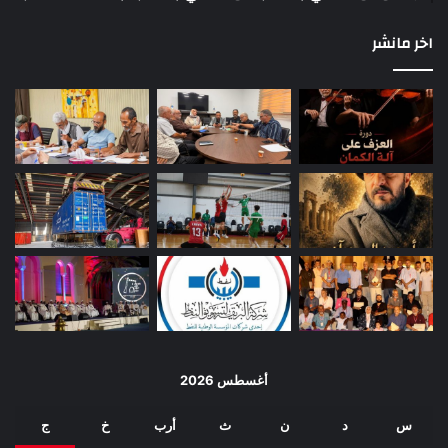
اخر مانشر
أغسطس 2026
س
د
ن
ث
أرب
خ
ج