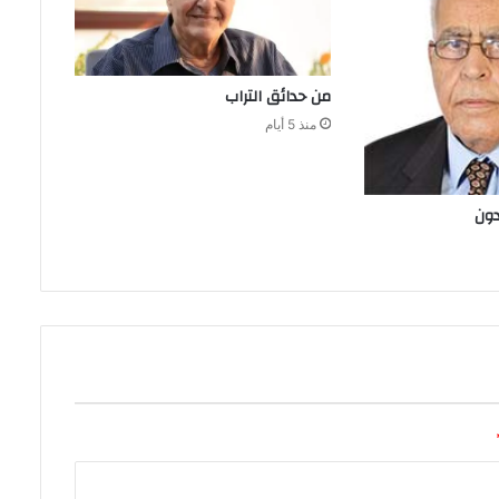
من‭ ‬حدائق‭ ‬التراب
منذ 5 أيام