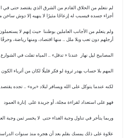
لم نتعلم من الحلاق القادم من الشرق الذي يقتصد حتى في الم
أجزاء جسده فيسبب له إزعاجًا مثيرًا لا ينهيه إلا دوش ساخن م
ولم يتعلم من الأجانب العاملين بوطننا
حيث إنهم لا يستعملون 
أرجلهم دون تعب وبلا ملل
..
منها اقتصاد، ومنها رياضة، وحرقًا
المصابيح ليل نهار
عندنا
«
تدقل
»
..
المياه تفلت في الشوارع
.
المهم بلا حساب يهدر ثروة لو فكر قليلًا لكان من أثرياء الكون
.
لكنه عندما يتوكل على الله ويسافر لبلاد
«
بره
»
..
تجده يقتصد
فهو على استعداد لقراءة مجلة، أو جريدة على
إنارة العمود
ا
وربما يتأخر في تناول وجبة الغداء حتى
لا يخسر ثمن وجبة ا
علاوة على ذلك يمسك بقلم بعد أن هجره منذ سنوات الدراسة