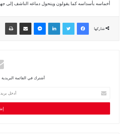
أخماسه بأسداسه كما يقولون ويتحول دماغه الناشف إلى جهاز 
فيسبوك
تويتر
لينكدإن
ماسنجر
مشاركة عبر البريد
طباعة
شاركها
أشترك في القائمة البريدية 
أ
د
خ
ل
ب
ر
ي