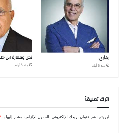
نحن‭ ‬ومغارة ابن‭ ‬خلدون
يهَتْري‭…‬
منذ 5 أيام
منذ 5 أيام
اترك تعليقاً
لن يتم نشر عنوان بريدك الإلكتروني.
الحقول الإلزامية مشار إليها بـ
*
ا