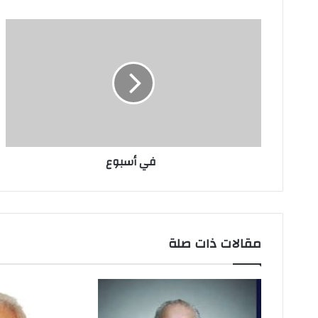
د
ك
ا
ل
إ
ل
ك
ت
ر
و
ن
في أسبوع
ي
مقالات ذات صلة