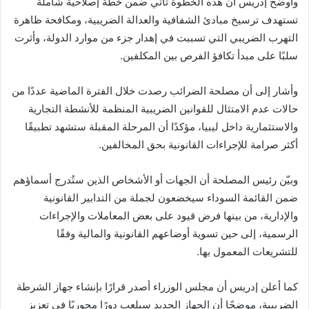
وأوضح إدريس أن هذه الخطوة تأتي ضمن خطة إصلاحية شاملة
تستهدف ترسيخ مبادئ الشفافية والعدالة الضريبية، ومكافحة ظاهرة
التهرب الضريبي التي تسببت في إهدار جزء من موارد الدولة، وأثرت
سلبًا على مبدأ تكافؤ الفرص بين المكلفين.
وأشار إلى أن مصلحة الضرائب رصدت خلال الفترة الماضية عددًا من
حالات عدم الامتثال للقوانين الضريبية المنظمة للأنشطة التجارية
والاستثمارية داخل ليبيا، مؤكدًا أن المرحلة المقبلة ستشهد تطبيقًا
أكثر صرامة للإجراءات القانونية بحق المخالفين.
وبيّن رئيس المصلحة أن الجهات أو الأشخاص الذين ستُدرج أسماؤهم
ضمن القائمة السوداء سيخضعون لجملة من التدابير القانونية
والإدارية، من بينها فرض قيود على بعض المعاملات والإجراءات
الرسمية، إلى حين تسوية أوضاعهم القانونية والمالية وفقًا
للتشريعات المعمول بها.
كما أعلن إدريس أن مجلس الوزراء أصدر قرارًا بإنشاء جهاز الشرطة
الضريبية، موضحًا أن الجهاز الجديد سيلعب دورًا محوريًا في تعزيز