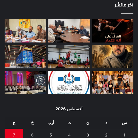
اخر مانشر
أغسطس 2026
س
د
ن
ث
أرب
خ
ج
7
6
5
4
3
2
1