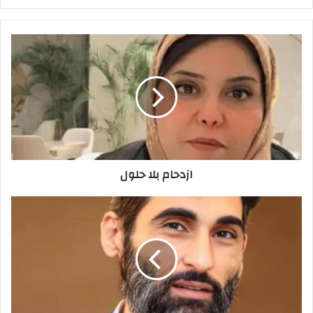
ر
ي
د
ك
ا
ل
إ
ل
ك
ت
ر
ازدحام بلا حلول
و
ن
ي