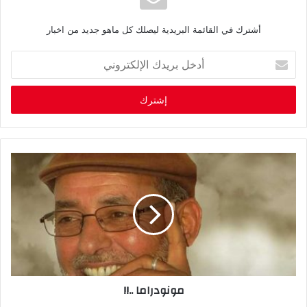
أشترك في القائمة البريدية ليصلك كل ماهو جديد من اخبار
أ
د
خ
ل
ب
ر
ي
د
ك
ا
ل
إ
ل
ك
ت
ر
مونودراما ..!!
و
ن