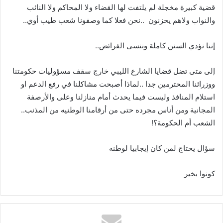
‬والنواب‭ ‬ولاهم‭ ‬يحزنون‭..
‬نحن‭ ‬فعلا‭ ‬كما‭ ‬وصفونا‭ ‬شعب‭ ‬طيب‭ ‬أوي‭..‬
إننا‭ ‬نؤدي‭ ‬السنن‭ ‬كاملة‭ ‬وننسى‭ ‬الفرائض‭..‬
‬المجانية‭ ‬ومن‭ ‬أناس‭ ‬مجرده‭ ‬حتى‭ ‬من‭ ‬أرقامنا‭ ‬الوطنيه‭ ‬من‭ ‬المذنب‭..
‬الشعب‭ ‬أم‭ ‬الحكومة؟‭!‬
سؤال‭ ‬يحتاج‭ ‬لمن‭ ‬كان‭ ‬إيجابيا‭ ‬لوطنه
كونوا‭ ‬بخير