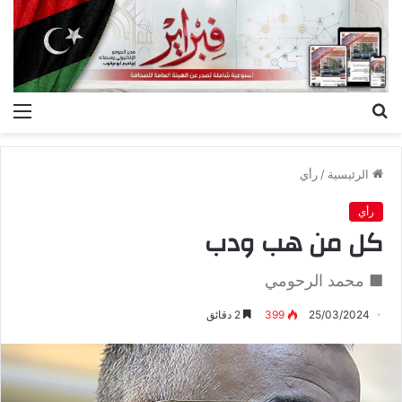
بحث
الق
عن
الرئيسية
/
رأي
رأي
كل من هب ودب
■ محمد الرحومي
25/03/2024
399
2 دقائق