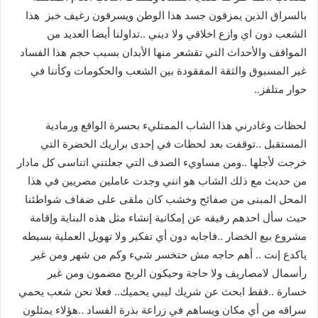
‬بالسراق‭ ‬الذين‭ ‬يمزقون‭ ‬جسد‭ ‬هذا‭ ‬الوطن‭ ‬ويسرقون‭ ‬رغيف‭ ‬خبز‭
‬حوار‭ ‬متلفز‭ ..‬