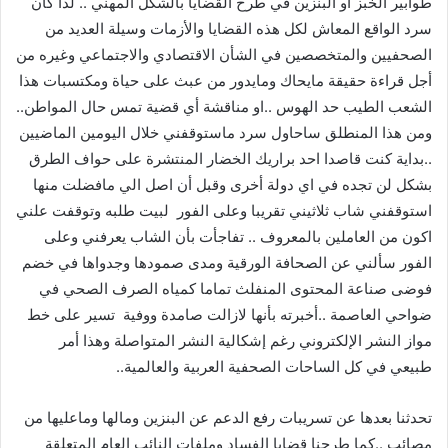
‬الشعب‭ ‬الطيب‭ ‬حد‭ ‬الهوس‭.. ‬او‭ ‬مناقشة‭ ‬أي‭ ‬قضية‭ ‬تمس‭ ‬حال‭ ‬المواطن‭..
‬استوقفني‭ ‬شاب‭ ‬ثلاثيني‭ ‬تقريبا‭ ‬وعلى‭ ‬الفور‭
‬ضواحي‭ ‬العاصمة‭.. ‬أخبرته‭ ‬بأنها‭ ‬لازالت‭ ‬صامدة‭ ‬ووفية‭
‬طبيعي‭ ‬في‭ ‬كل‭ ‬الساحات‭ ‬الصحفية‭ ‬العربية‭ ‬والعالمية‭ ..‬