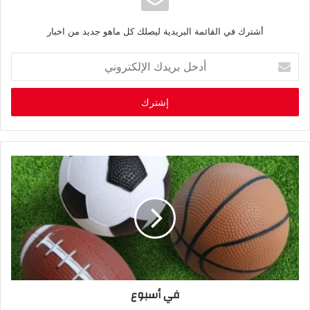
أشترك في القائمة البريدية ليصلك كل ماهو جديد من اخبار
أ
د
خ
ل
ب
ر
ي
د
ك
ا
ل
إ
ل
ك
ت
ر
في أسبوع
و
ن