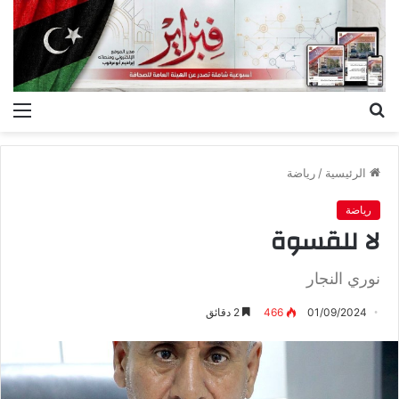
بحث
الق
عن
الرئيسية
/
رياضة
رياضة
لا للقسوة
نوري النجار
01/09/2024
466
2 دقائق