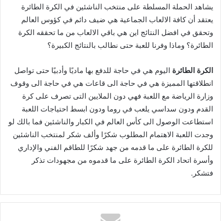
‬الطائرة؟‭ ‬وماذا‭ ‬وفرنا‭ ‬للعبة‭ ‬حتى‭ ‬نطالب‭ ‬بالنتائج‭ ‬الكبيرة؟
الكرة‭ ‬الطائرة
‬فتشكر‭.‬