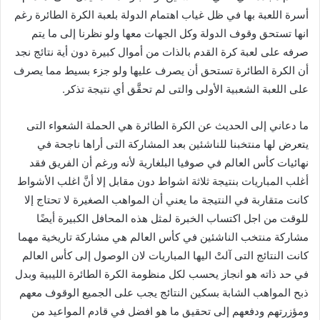
‬على‭ ‬اللعبة‭ ‬الشعبية‭ ‬الأولى‭ ‬والتى‭ ‬لم‭ ‬تحقَّق‭ ‬أي‭ ‬نتيجة‭ ‬تذكر‭.‬