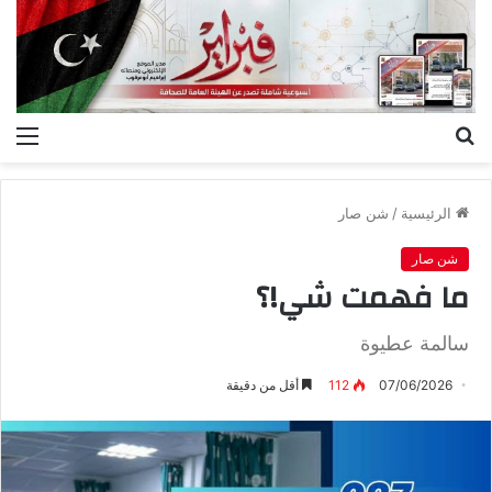
بحث
الق
عن
الرئيسية
/
شن صار
شن صار
ما‭ ‬فهمت‭ ‬شي‭!‬؟
سالمة عطيوة
07/06/2026
112
أقل من دقيقة