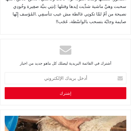
‬صايمة‭ ‬وجايّة‭ ‬بتسحب‭ ‬بالواسْطة،‭ ‬عَجَب‭!! ‬
أشترك في القائمة البريدية ليصلك كل ماهو جديد من اخبار
أ
د
خ
ل
ب
ر
ي
د
ك
ا