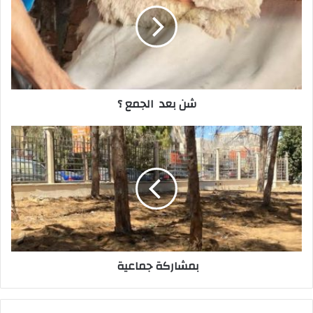
ل
إ
ل
ك
ت
ر
شن‭ ‬بعد‭ ‬الجمع‭ ‬؟
و
ن
ي
بمشاركة‭ ‬جماعية‭ ‬